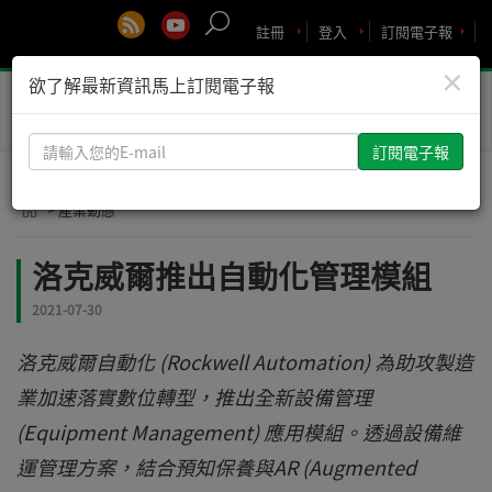
註冊
登入
訂閱電子報
×
欲了解最新資訊馬上訂閱電子報
Toggle
naviga
請
輸
入
> 產業動態
您
的
洛克威爾推出自動化管理模組
E-
mail
2021-07-30
洛克威爾自動化 (Rockwell Automation) 為助攻製造
業加速落實數位轉型，推出全新設備管理
(Equipment Management) 應用模組。透過設備維
運管理方案，結合預知保養與AR (Augmented