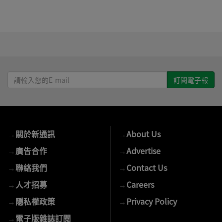
請
輸
入
您
的
→
關於新通訊
→
About Us
E-
mail
→
廣告合作
→
Advertise
→
聯絡我們
→
Contact Us
→
人才招募
→
Careers
→
隱私權政策
→
Privacy Policy
→
電子版雜誌訂閱