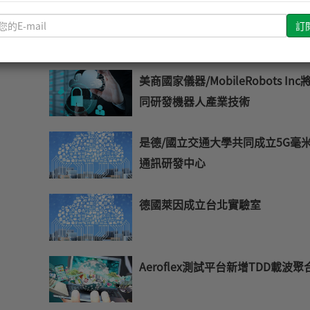
凌力爾特發表四組新款微型穩壓器
請
輸
入
您
美商國家儀器/MobileRobots Inc
的
同研發機器人產業技術
E-
mail
是德/國立交通大學共同成立5G毫
通訊研發中心
德國萊因成立台北實驗室
Aeroflex測試平台新增TDD載波聚