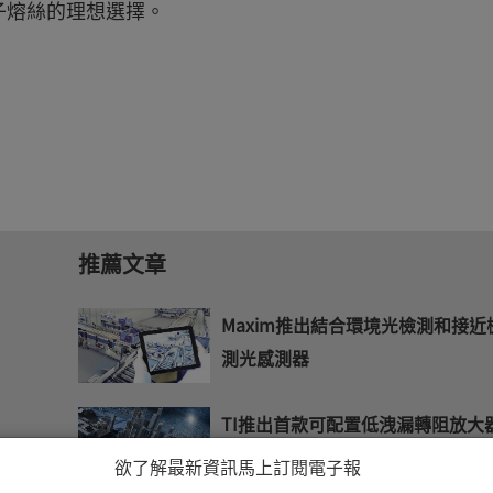
子熔絲的理想選擇。
推薦文章
Maxim推出結合環境光檢測和接近
測光感測器
TI推出首款可配置低洩漏轉阻放大
微控制器
欲了解最新資訊馬上訂閱電子報