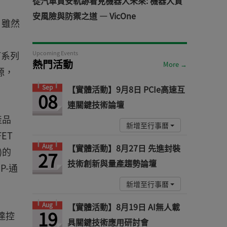
從汽車資安軌跡看見機器人未來: 機器人資
安風險與防禦之道 — VicOne
元。雖然
T系列
Upcoming Events
熱門活動
More →
源，
Sep
【實體活動】9月8日 PCIe高速互
08
連關鍵技術論壇
產品
新增至行事曆
ET
Aug
【實體活動】8月27日 先進封裝
)的
27
技術創新與量產趨勢論壇
P-通
新增至行事曆
Aug
【實體活動】8月19日 AI無人載
19
達控
具關鍵技術應用研討會