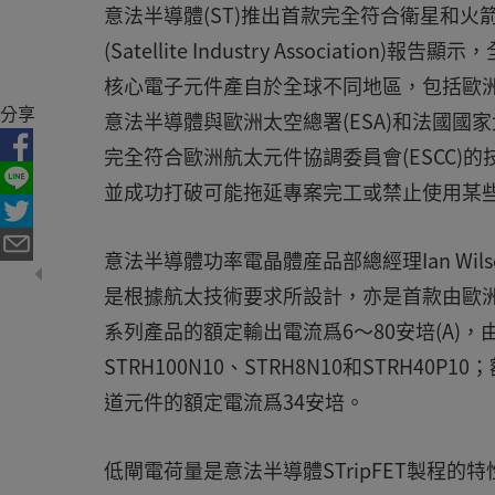
意法半導體(ST)推出首款完全符合衛星和
(Satellite Industry Associat
核心電子元件產自於全球不同地區，包括歐
分享
意法半導體與歐洲太空總署(ESA)和法國國家
完全符合歐洲航太元件協調委員會(ESCC
並成功打破可能拖延專案完工或禁止使用某
意法半導體功率電晶體産品部總經理Ian Wils
是根據航太技術要求所設計，亦是首款由歐洲
系列產品的額定輸出電流爲6～80安培(A)，由
STRH100N10、STRH8N10和STRH40P1
道元件的額定電流爲34安培。
低閘電荷量是意法半導體STripFET製程的