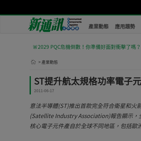
產業動態
應用趨勢
🚨2029 PQC危機倒數！你準備好面對衝擊了嗎
> 產業動態
ST提升航太規格功率電子
2011-06-17
意法半導體(ST)推出首款完全符合衛星和
(Satellite Industry Associat
核心電子元件產自於全球不同地區，包括歐