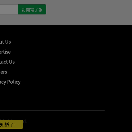
ut Us
rtise
act Us
ers
acy Policy
hing Ltd.
知道了!