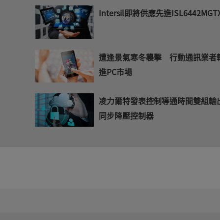
Intersil即將供應先進ISL6442MGT
遭逢景氣寒冬襲擊 行動通訊業者
進PC市場
凌力爾特發表控制導通時間雙組輸
同步降壓控制器