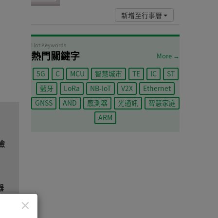
新增至行事曆
Hot Keywords
熱門關鍵字
More →
5G
C
MCU
智慧城市
TE
IC
ST
藍牙
LoRa
NB-IoT
V2X
Ethernet
GNSS
AND
感測器
光通訊
智慧家庭
ARM
檢
器
×