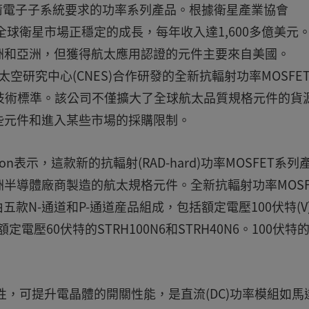
火箭電子子系統要求的功率系列產品。根據衛星產業協會
ion)報告顯示，全球衛星市場正穩定的成長，每年收入達1,600多億美
洲和亞洲，但獲得航太應用認證的元件主要來自美國。
太空研究中心(CNES)合作研發的全新抗輻射功率MOSFE
)的技術標準。該公司不僅擴大了全球航太品質規格元件的貨
些元件和進入某些市場的採購限制。
on表示，這款新的抗輻射(RAD-hard)功率MOSFET系列
半導體廠商製造的航太規格元件。全新抗輻射功率MOSF
五款N-通道和P-通道産品組成，包括額定電壓100伏特(V
0；額定電壓60伏特的STRH100N6和STRH40N6。100伏特的
特性，可提升電晶體的開關性能，是直流(DC)功率模組如馬