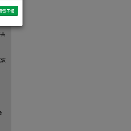
將共
米波
合