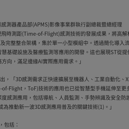
感測器產品部(APMS)影像事業群執行副總裁暨總經理
3L9展現飛時測距(Time-of-Flight)感測技術的發展成果，將高
率，以及完整整合架構，集於單一小型模組中。透過簡化導入
慧基礎設施及醫療監測等應用的開發。這也展現ST從提
方向，滿足邊緣AI實際應用需求。」
halak指出，「3D感測需求正快速擴展至機器人、工業自動化、X
of-Flight，ToF)技術的應用也已從智慧型手機延伸至更
深度感測應用，包括導航、人員監測、手勢辨識及安全防
成為推動新一波3D感測應用普及的關鍵技術(1)。」
應用，包括：