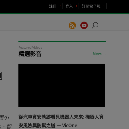
註冊
登入
訂閱電子報
Featured Videos
精選影音
More →
測
用小
從汽車資安軌跡看見機器人未來: 機器人資
安風險與防禦之道 — VicOne
化、智