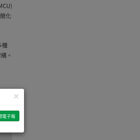
CU)
於簡化
多種
架構。
×