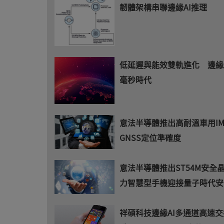
韌體架構串聯邊緣AI推理
低延遲與能效雙軌進化 邊緣
毫秒時代
意法半導體推出高耐溫車用I
GNSS定位準確度
意法半導體推出ST54M安全
力智慧型手機迎接量子時代安
祥碩科技邊緣AI多通道高速