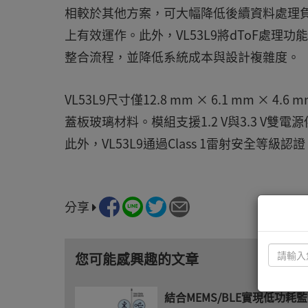
相較於其他方案，可大幅降低後續資料處理負擔
上有效運作。此外，VL53L9將dToF處
整合流程，並降低系統成本與設計複雜度。
VL53L9尺寸僅12.8 mm × 6.1 mm ×
蓋板玻璃材料。模組支援1.2 V與3.3 V雙電
此外，VL53L9通過Class 1雷射安全等
分享
您可能感興趣的文章
結合MEMS/BLE實現低功耗監