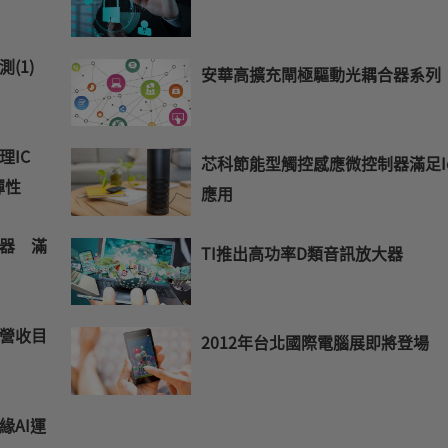
測(1)
安華高擴充閘極驅動光耦合器系列
IC
芯科節能型觸控感應微控制器滿足I
彈性
應用
器 滿
TI推出高功率D類音訊放大器
營收目
2012年台北國際電腦展即將登場
緣AI運