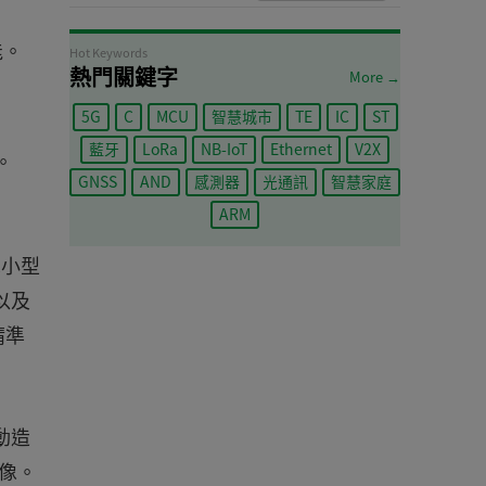
能。
Hot Keywords
熱門關鍵字
More →
5G
C
MCU
智慧城市
TE
IC
ST
藍牙
LoRa
NB-IoT
Ethernet
V2X
。
GNSS
AND
感測器
光通訊
智慧家庭
ARM
識小型
以及
精準
移動造
像。