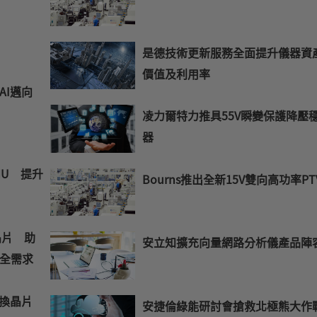
的
E-
mail
是德技術更新服務全面提升儀器資
價值及利用率
AI邁向
凌力爾特力推具55V瞬變保護降壓
器
MU 提升
Bourns推出全新15V雙向高功率PT
晶片 助
安立知擴充向量網路分析儀產品陣
全需求
交換晶片
安捷倫綠能研討會搶救北極熊大作