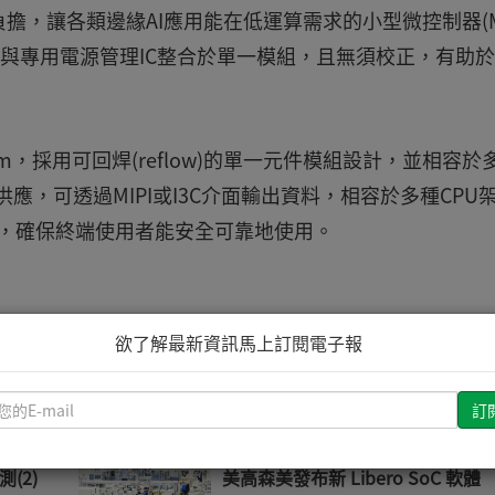
，讓各類邊緣AI應用能在低運算需求的小型微控制器(M
理功能與專用電源管理IC整合於單一模組，且無須校正，有助
 4.6 mm，採用可回焊(reflow)的單一元件模組設計，並相容於
源供應，可透過MIPI或I3C介面輸出資料，相容於多種CPU
級認證，確保終端使用者能安全可靠地使用。
欲了解最新資訊馬上訂閱電子報
請
推薦文章
輸
入
測(2)
美高森美發布新 Libero SoC 軟體
您