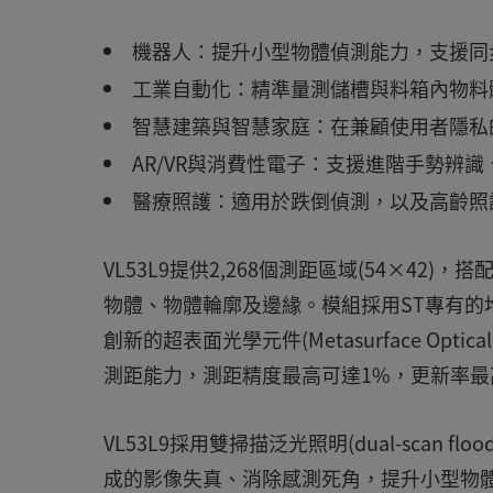
機器人：提升小型物體偵測能力，支援同步
工業自動化：精準量測儲槽與料箱內物料
智慧建築與智慧家庭：在兼顧使用者隱私
AR/VR與消費性電子：支援進階手勢辨
醫療照護：適用於跌倒偵測，以及高齡照
VL53L9提供2,268個測距區域(54×42)
物體、物體輪廓及邊緣。模組採用ST專有的堆疊
創新的超表面光學元件(Metasurface Opti
測距能力，測距精度最高可達1%，更新率最高可
VL53L9採用雙掃描泛光照明(dual-scan f
成的影像失真、消除感測死角，提升小型物體