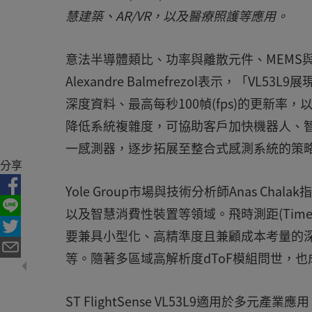
慧建築、AR/VR，以及醫療照護等應用。
意法半導體類比、功率與離散元件、MEMS與
Alexandre Balmefrezol表示，「VL5
深度資料、最高每秒100幀(fps)的更新
降低系統複雜度，可協助客戶加快機器人、智
一感測器，逐步拓展至整合式感測系統的策略
分享
Yole Group市場與技術分析師Anas C
以及智慧消費性裝置等領域。飛時測距(Time-
要兼具小型化、高精準度且兼顧成本考量的
等。隨著多區域高解析度dToF模組問世，也
ST FlightSense VL53L9適用於多元產業