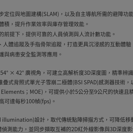
定位與地圖建構(SLAM)，以及自主導航所需的避障功
體積，提升作業效率與庫存管理效能。
的前提下，提供可靠的人員偵測與人流計數功能。
識、人體追蹤及手指骨架追蹤，打造更具沉浸感的互動體驗
護與病患安全監測等應用。
，搭配54° × 42° 廣視角，可建立高解析度3D深度圖，精準辨
式背照式單光子雪崩二極體(BSI SPAD)感測器技術，
cal Elements；MOE)，可提供小於5公分至9公尺的快速且
達每秒100幀(fps)。
lood illumination)設計，取代傳統點陣掃描方式，可降低
偵測能力，並同步擷取互補的2D紅外線影像與3D深度影