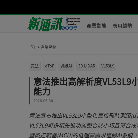
產業動態
應用趨勢
> 產業動態
意法
dToF
邊緣AI
3D LiDAR
VL53L9
意法推出高解析度VL53L9小
能力
2026-06-30
意法宣布推出VL53L9小型化直接飛時測距(d
VL53L9將多項先進功能整合於小巧且符合
型微控制器(MCU)的低運算需求邊緣AI系