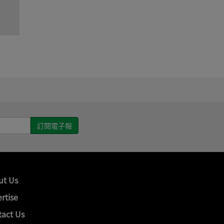
ut Us
rtise
act Us