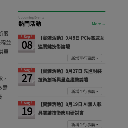
Upcoming Events
熱門活動
More →
解析度
Sep
【實體活動】9月8日 PCIe高速互
08
流程並
連關鍵技術論壇
供單
新增至行事曆
Aug
【實體活動】8月27日 先進封裝
27
R，
技術創新與量產趨勢論壇
多需
新增至行事曆
護
Aug
【實體活動】8月19日 AI無人載
19
具關鍵技術應用研討會
新增至行事曆