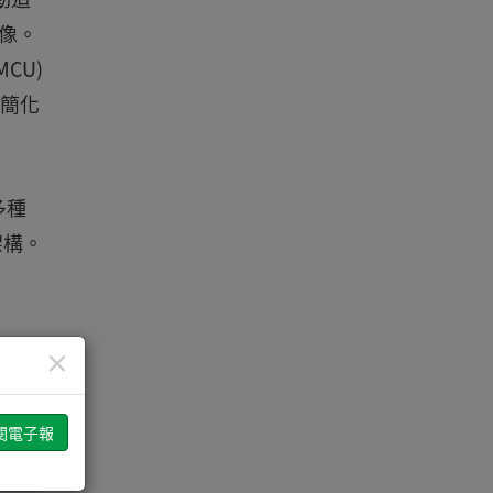
像。
CU)
於簡化
多種
架構。
×