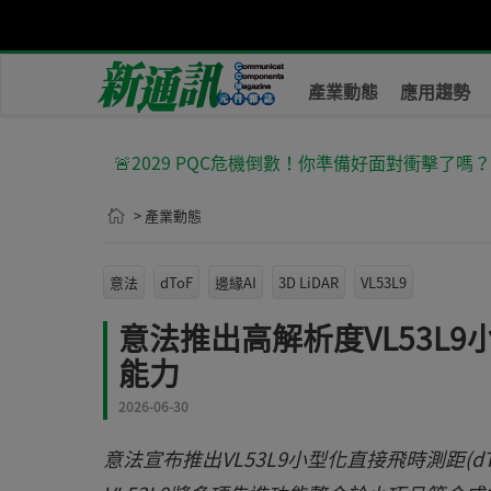
產業動態
應用趨勢
🚨2029 PQC危機倒數！你準備好面對衝擊了嗎
> 產業動態
意法
dToF
邊緣AI
3D LiDAR
VL53L9
意法推出高解析度VL53L9小
能力
2026-06-30
意法宣布推出VL53L9小型化直接飛時測距(d