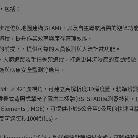
應用，包括：
定位與地圖建構(SLAM)，以及自主導航所需的避障功
體積，提升作業效率與庫存管理效能。
的前提下，提供可靠的人員偵測與人流計數功能。
識、人體追蹤及手指骨架追蹤，打造更具沉浸感的互動體驗
護與病患安全監測等應用。
，搭配54° × 42° 廣視角，可建立高解析度3D深度圖，精準辨
式背照式單光子雪崩二極體(BSI SPAD)感測器技術，
cal Elements；MOE)，可提供小於5公分至9公尺的快速且
達每秒100幀(fps)。
lood illumination)設計，取代傳統點陣掃描方式，可降低