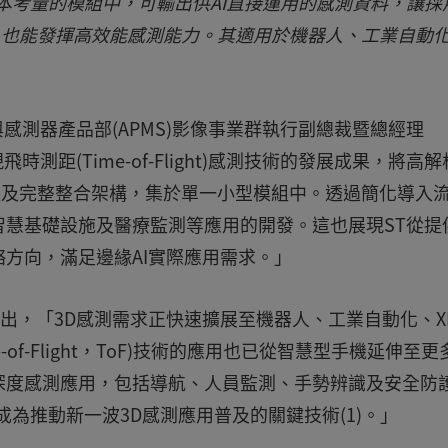
成本考量的模組中，可輸出供AI直接運用的感測資料，讓採
統，也能發揮高效能感測能力。其適用於機器人、工業自動
感測器產品部(APMS)影像事業群執行副總裁暨總經理
3L9展現飛時測距(Time-of-Flight)感測技術的發展成果，將高
率，以及完整整合架構，集於單一小型模組中。透過簡化導入
慧基礎設施及醫療監測等應用的開發。這也展現ST從提
方向，滿足邊緣AI實際應用需求。」
halak指出，「3D感測需求正快速擴展至機器人、工業自動化、X
of-Flight，ToF)技術的應用也已從智慧型手機延伸至更
深度感測應用，包括導航、人員監測、手勢辨識及安全防
成為推動新一波3D感測應用普及的關鍵技術(1)。」