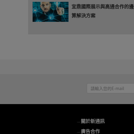
宜鼎國際展示與高通合作的邊
算解決方案
請
輸
入
您
的
→
關於新通訊
E-
mail
→
廣告合作