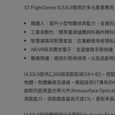
ST FlightSense VL53L9適用於多元產業
機器人：提升小型物體偵測能力，支援同步
工業自動化：精準量測儲槽與料箱內物料
智慧建築與智慧家庭：在兼顧使用者隱私
AR/VR與消費性電子：支援進階手勢辨
醫療照護：適用於跌倒偵測，以及高齡照
VL53L9提供2,268個測距區域(54×42)
物體、物體輪廓及邊緣。模組採用ST專有的堆疊
創新的超表面光學元件(Metasurface Opti
測距能力，測距精度最高可達1%，更新率最高可
VL53L9採用雙掃描泛光照明(dual-scan f