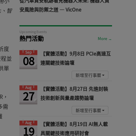
用小
從汽車資安軌跡看見機器人未來: 機器人資
安風險與防禦之道 — VicOne
化、智
Upcoming Events
熱門活動
More →
解析度
Sep
【實體活動】9月8日 PCIe高速互
08
流程並
連關鍵技術論壇
供單
新增至行事曆
Aug
【實體活動】8月27日 先進封裝
27
R，
技術創新與量產趨勢論壇
多需
新增至行事曆
護
Aug
【實體活動】8月19日 AI無人載
19
具關鍵技術應用研討會