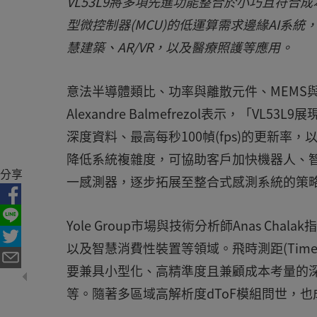
VL53L9將多項先進功能整合於小巧且符合
型微控制器(MCU)的低運算需求邊緣AI系
慧建築、AR/VR，以及醫療照護等應用。
意法半導體類比、功率與離散元件、MEMS與
Alexandre Balmefrezol表示，「VL5
深度資料、最高每秒100幀(fps)的更新
降低系統複雜度，可協助客戶加快機器人、智
分享
一感測器，逐步拓展至整合式感測系統的策略
Yole Group市場與技術分析師Anas C
以及智慧消費性裝置等領域。飛時測距(Time-
要兼具小型化、高精準度且兼顧成本考量的
等。隨著多區域高解析度dToF模組問世，也