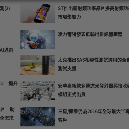
您
測(2)
ST推出新射頻功率晶片提高射頻功
的
市場影響力
E-
mail
凌力爾特發表低輸出雜訊穩壓器
AI邁向
太克推出SAS相容性測試適用的全
測試支援
MU 提升
安華高新款多通道光發射器與接收
模組正式出貨
晶片 助
三星/蘋果仍為2016年全球最大半
全需求
客戶