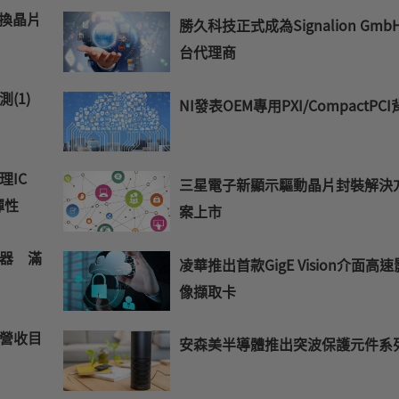
交換晶片
勝久科技正式成為Signalion Gmb
台代理商
測(1)
NI發表OEM專用PXI/CompactPC
IC
三星電子新顯示驅動晶片封裝解決
彈性
案上市
器 滿
凌華推出首款GigE Vision介面高速
像擷取卡
營收目
安森美半導體推出突波保護元件系