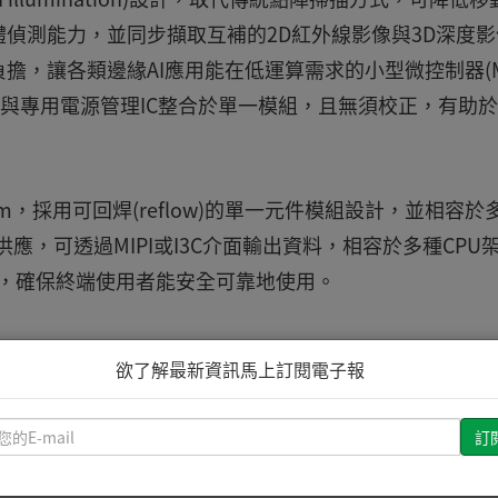
偵測能力，並同步擷取互補的2D紅外線影像與3D深度影
，讓各類邊緣AI應用能在低運算需求的小型微控制器(M
理功能與專用電源管理IC整合於單一模組，且無須校正，有助
 4.6 mm，採用可回焊(reflow)的單一元件模組設計，並相容於
源供應，可透過MIPI或I3C介面輸出資料，相容於多種CPU
級認證，確保終端使用者能安全可靠地使用。
欲了解最新資訊馬上訂閱電子報
請
輸
推薦文章
入