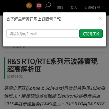
註冊
登入
訂閱電子報
×
欲了解最新資訊馬上訂閱電子報
Toggle
naviga
請
輸
入
> 產業動態
您
的
R&S RTO/RTE系列示波器實現
E-
超高解析度
mail
2015-03-31
羅德史瓦茲(Rohde & Schwarz)示波器系列與16bit高
清模式，榮獲德國貿易雜誌 Elektronik讀者票選為
2015年度最佳量測(T&M)產品。R&S RTO與R&S RTE