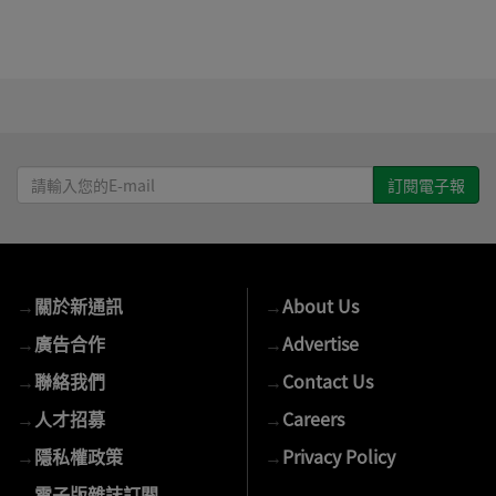
請
輸
入
您
的
→
關於新通訊
→
About Us
E-
mail
→
廣告合作
→
Advertise
→
聯絡我們
→
Contact Us
→
人才招募
→
Careers
→
隱私權政策
→
Privacy Policy
→
電子版雜誌訂閱