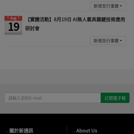
新增至行事曆
Aug
【實體活動】8月19日 AI無人載具關鍵技術應用
19
研討會
新增至行事曆
請
輸
入
您
的
→
關於新通訊
→
About Us
E-