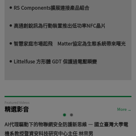
RS Components擴展連接產品組合
高通創銳訊為行動裝置推出低功率NFC晶片
智慧家庭市場起飛 Matter協定為生態系統帶來曙光
Littelfuse 方形體 GDT 保護過電壓瞬變
Featured Videos
精選影音
More →
AI代理驅動下的物聯網安全防護新思維 — 國立臺灣大學電
機系教授暨資安科技研究中心主任 林宗男
道