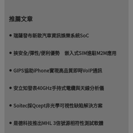
推薦文章
瑞薩發布新款汽車資訊娛樂系統SoC
挾安全/彈性/便利優勢 嵌入式SIM進駐M2M應用
GIPS協助iPhone實現高品質即時VoIP通訊
安立知發表40GHz手持式電纜與天線分析儀
Soitec採Qcept非光學可視性缺陷解決方案
是德科技推出MHL 3信號源相符性測試軟體