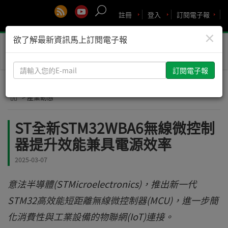
註冊
登入
訂閱電子報
×
欲了解最新資訊馬上訂閱電子報
Toggle
naviga
請
輸
入
> 產業動態
您
的
ST全新STM32WBA6無線微控制
E-
器提升效能兼具電源效率
mail
2025-03-07
意法半導體(STMicroelectronics)，推出新一代
STM32高效能短距離無線微控制器(MCU)，進一步簡
化消費性與工業設備的物聯網(IoT)連接。