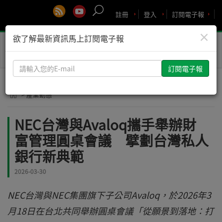
註冊
登入
訂閱電子報
×
欲了解最新資訊馬上訂閱電子報
Toggle
naviga
請
輸
入
> 產業動態
您
的
NEC台灣與Avaloq攜手舉辦財
E-
富管理圓桌會議 擘劃台灣私人
mail
銀行新典範
2026-03-30
NEC台灣與NEC集團旗下子公司Avaloq，於2026年3
月18日在台北共同舉辦圓桌會議「從願景到落地：打