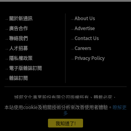
您
的
→
關於新通訊
→
About Us
E-
mail
→
廣告合作
→
Advertise
→
聯絡我們
→
Contact Us
→
人才招募
→
Careers
→
隱私權政策
→
Privacy Policy
→
電子版雜誌訂閱
→
雜誌訂閱
城邦文化事業股份有限公司版權所有、轉載必究．
Copyright © 2026 Cite Publishing Ltd.
本站使用cookie及相關技術分析來改善使用者體驗。
瞭解更
多
我知道了!