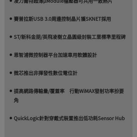
凌力爾特超薄µModule穩壓器可共用一散熱片
賽普拉斯USB 3.0周邊控制晶片獲SKNET採用
ST/新科金朋/英飛凌樹立晶圓級封裝工業標準里程碑
恩智浦微控制器平台加速車用軟體設計
微芯推出非揮發性數位電位計
提高網路傳輸量/覆蓋率 行動WiMAX發射功率扮要
角
QuickLogic針對穿戴式裝置推出低功耗Sensor Hub