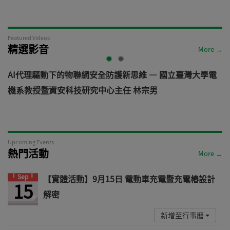
Featured Videos
精選影音
More →
AI代理驅動下的物聯網安全防護新思維 — 國立臺灣大學電
機系教授暨資安科技研究中心主任 林宗男
道
Upcoming Events
熱門活動
More →
Sep
【實體活動】9月15日 電動車充電暨充電樁設計
15
解密
新增至行事曆