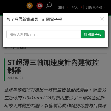
註冊
登入
訂閱電子報
×
欲了解最新資訊馬上訂閱電子報
Toggle
naviga
請
輸
入
> 產業動態
您
的
ST超薄三軸加速度計內建微控
E-
制器
mail
2013-02-01
意法半導體(ST)推出一款微型智慧型感測器，新產品
在超薄的3x3x1mm LGA封裝內整合了三軸加速度計
和嵌入式微控制器，以客製化動作識別功能為目標應