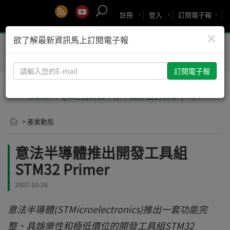
註冊
登入
訂閱電子報
×
欲了解最新資訊馬上訂閱電子報
Toggle
naviga
請
輸
入
🚨2029 PQC危機倒數！你準備好面對衝擊了嗎？
您
的
> 產業動態
E-
mail
意法半導體推出開發工具組
STM32 Primer
2007-10-26
意法半導體(STMicroelectronics)推出一套功能完
整、具娛樂性和極低價位的開發工具組STM32