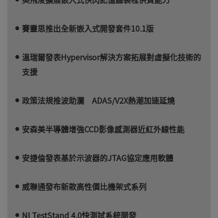
賽靈思推出全新嵌入式開發套件10.1版
溫瑞爾發表Hypervisor解決方案拓展對虛擬化技術的
支援
政策法規推波助瀾 ADAS/V2X熱潮加速延燒
安森美半導體增強CCD影像感測器近紅外線性能
安捷倫發表基於示波器的JTAG協定應用軟體
威聯通發布新款高性價比機架式系列
NI TestStand 4.0快測試系統開發