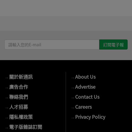
請
輸
入
您
的
→
關於新通訊
→
About Us
E-
mail
→
廣告合作
→
Advertise
→
聯絡我們
→
Contact Us
→
人才招募
→
Careers
→
隱私權政策
→
Privacy Policy
→
電子版雜誌訂閱