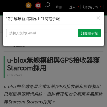
註冊
登入
訂閱電子報
×
欲了解最新資訊馬上訂閱電子報
Toggle
naviga
請
輸
入
> 產業動態
您
的
u-blox無線模組與GPS接收器獲
E-
Starcom採用
mail
2012-05-29
u-blox的全球衛星定位系統(GPS)接收器和無線模組
已獲車用資通訊系統、車隊管理和安全應用產品製造
商Starcom Systems採用。