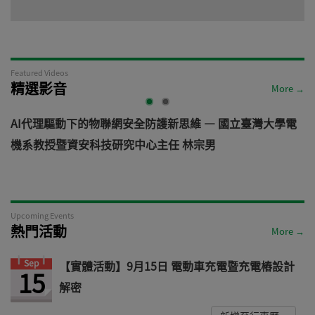
Featured Videos
精選影音
More →
AI代理驅動下的物聯網安全防護新思維 — 國立臺灣大學電
機系教授暨資安科技研究中心主任 林宗男
道
Upcoming Events
熱門活動
More →
Sep
【實體活動】9月15日 電動車充電暨充電樁設計
15
解密