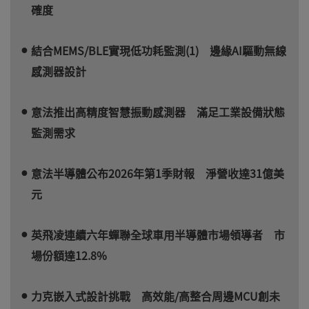
確度
結合MEMS/BLE實現低功耗監測(1) 邊緣AI驅動無線
感測器設計
意法推出高精度智慧振動感測器 滿足工業設備狀態
監測需求
意法半導體公布2026年第1季財報 淨營收達31億美
元
英飛凌連續六年蟬聯全球車用半導體市場領導者 市
場份額達12.8%
力克嵌入式設計挑戰 高效能/高整合周邊MCU創未