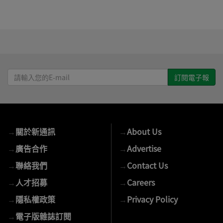
請
輸
入
您
的
→
關於新通訊
→
About Us
E-
mail
→
廣告合作
→
Advertise
→
聯絡我們
→
Contact Us
→
人才招募
→
Careers
→
隱私權政策
→
Privacy Policy
→
電子版雜誌訂閱