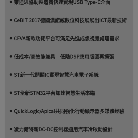
萊迪思協助製造商快速實現USB Type-C介面
CeBIT 2017德國漢諾威數位科技展展出ICT最新技術
CEVA新款功耗平台可滿足先進成像視覺處理需求
低成本/高效能兼具 低階DSP應用版圖再擴張
ST新一代開關IC實現智慧汽車電子系統
ST全新STM32平台加速智慧生活來臨
QuickLogic/Apical共同強化行動顯示器多媒體經驗
凌力爾特新DC-DC控制器適用汽車冷啟動設計