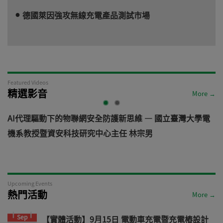
德國萊因強攻無線充電產品測試市場
Featured Videos
精選影音
More →
AI代理驅動下的物聯網安全防護新思維 — 國立臺灣大學電
機系教授暨資安科技研究中心主任 林宗男
道
Upcoming Events
熱門活動
More →
Sep
【實體活動】9月15日 電動車充電暨充電樁設計