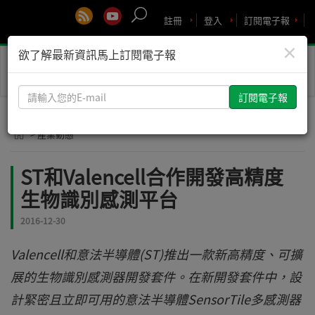
註冊
登入
訂閱電子報
×
欲了解最新資訊馬上訂閱電子報
Toggle
naviga
請
輸
入
> 產業動態
您
的
ST和Valencell合作開發高精度
E-
生物識別感測平台
mail
2016-12-30
Valencell和意法半導體(ST)推出一款新高精度、可擴
展的生物識別感測器開發套件。在新開發套件中，設
計緊密且立即可用的意法半導體SensorTile多感測器