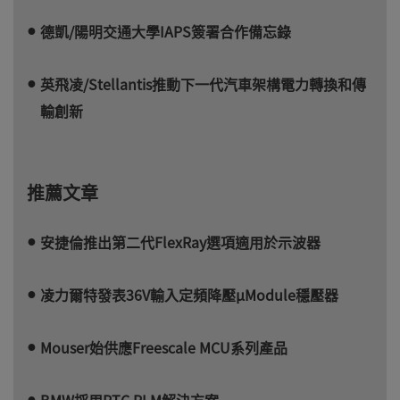
德凱/陽明交通大學IAPS簽署合作備忘錄
英飛凌/Stellantis推動下一代汽車架構電力轉換和傳
輸創新
推薦文章
安捷倫推出第二代FlexRay選項適用於示波器
凌力爾特發表36V輸入定頻降壓µModule穩壓器
Mouser始供應Freescale MCU系列產品
BMW採用PTC PLM解決方案