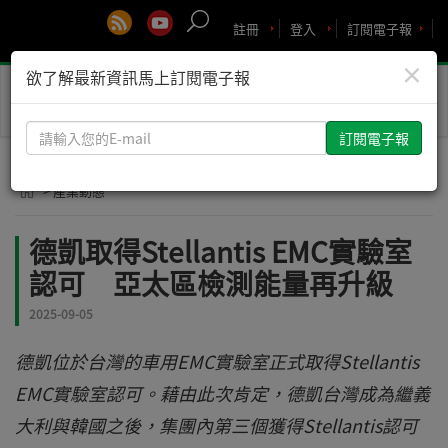
註冊
登入
訂閱電子報
×
欲了解最新資訊馬上訂閱電子報
Toggle
naviga
請
輸
入
> 產業動態
您
的
德凱取得Stellantis EMC實驗室
E-
認可 亞太區檢測能量再升級
mail
2025-09-05
德凱位於台灣的車用EMC實驗室正式取得Stellantis
EMC實驗室認可。藉由此次肯定，德凱台灣成為繼義
大利與韓國之後，集團內第三個獲得Stellantis認可