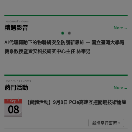
Featured Videos
精選影音
More →
AI代理驅動下的物聯網安全防護新思維 — 國立臺灣大學電
機系教授暨資安科技研究中心主任 林宗男
道
Upcoming Events
熱門活動
More →
Sep
【實體活動】9月8日 PCIe高速互連關鍵技術論壇
08
新增至行事曆