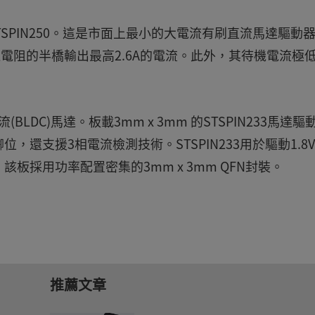
3mm STSPIN250。這是市面上最小的大電流有刷直流馬達驅動
Ω導通電阻的半橋輸出最高2.6A的電流。此外，其待機電流極
流(BLDC)馬達。板載3mm x 3mm 的STSPIN233馬達驅
支援3相電流檢測技術。STSPIN233用於驅動1.8V-
該板採用功率配置密集的3mm x 3mm QFN封裝。
推薦文章