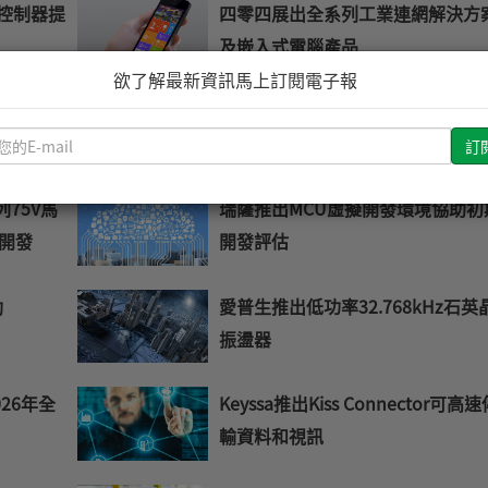
控制器提
四零四展出全系列工業連網解決方
及嵌入式電腦產品
欲了解最新資訊馬上訂閱電子報
比GaN
R&S力推13.6及20GHz手持式頻譜
請
析儀
輸
入
列75V馬
瑞薩推出MCU虛擬開發環境協助初
您
開發
開發評估
的
E-
mail
動
愛普生推出低功率32.768kHz石英
振盪器
26年全
Keyssa推出Kiss Connector可高
輸資料和視訊