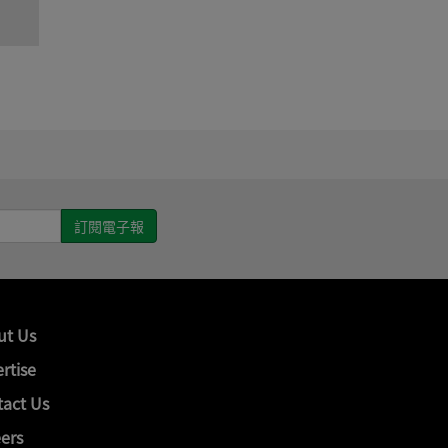
ut Us
rtise
act Us
ers