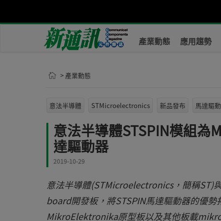
產業動態
應用趨勢
> 產業動態
意法半導體
STMicroelectronics
新品發布
馬達驅動
意法半導體STSPIN模組為Mi
達驅動器
2019-10-29
意法半導體(STMicroelectronics，簡稱ST
board開發板，將STSPIN馬達驅動器的優
MikroElektronika原型板以及其他板載