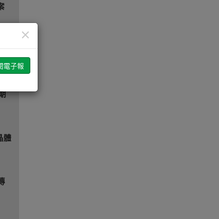
案
×
分
期
晶體
速傳