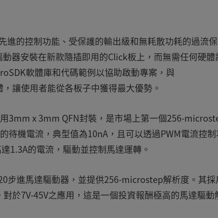
內整合先進的控制功能、受保護的輸出級和無耗散功耗的過流
動器安裝在新款隨插即用的Click板上，而無需任何硬體
roSDK軟體庫和代碼範例以協助啟動專案，與
性能的軟體，讓使用者能從各板子中獲得最大優勢。
，其採用3mm x 3mm QFN封裝，是市場上第一個256-microst
的待機電流，典型值為10nA，且可以透過PWM電流控制
高達1.3A的電流，驅動並控制馬達運轉。
IN820步進馬達驅動器，並提供256-microstep解析度。其採
.5A。對於7V-45V之應用，這是一個投資報酬極高的馬達驅動