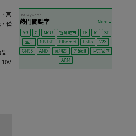
器，其
Hot Keywords
熱門關鍵字
More →
低，僅
5G
C
MCU
智慧城市
TE
IC
ST
藍牙
NB-IoT
Ethernet
LoRa
V2X
GNSS
AND
感測器
光通訊
智慧家庭
動晶
ARM
10V