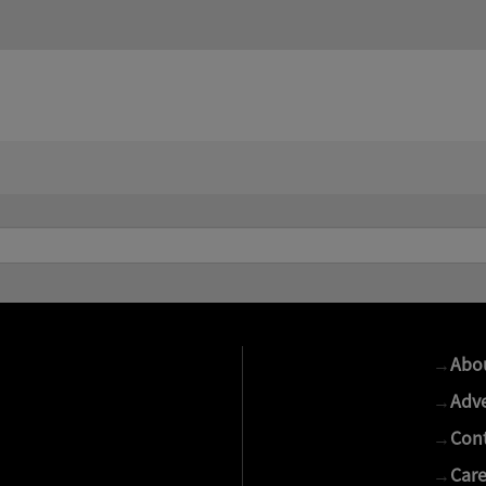
→
Abo
→
Adve
→
Cont
→
Care