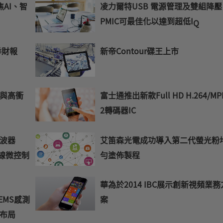
聚焦AI、智
凌力爾特USB 電源管理及雙組降壓
PMIC可最佳化以達到超低I
Q
季財報
新帝Contour碟王上市
與高衝
富士通推出新款Full HD H.264/MP
2轉碼器IC
濾波器
艾笛森光電成功導入第二代螢光粉
無線微控制
勻塗佈製程
華為於2014 IBC展示創新視頻業務
MS感測
案
布局