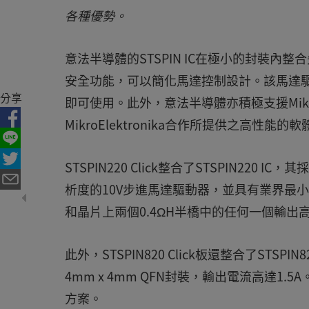
各種優勢。
意法半導體的STSPIN IC在極小的封裝
安全功能，可以簡化馬達控制設計。該馬達驅
分享
即可使用。此外，意法半導體亦積極支援Mik
MikroElektronika合作所提供之高
STSPIN220 Click整合了STSPIN220 IC
析度的10V步進馬達驅動器，並具有業界最小
和晶片上兩個0.4ΩH半橋中的任何一個輸出
此外，STSPIN820 Click板還整合了STSP
4mm x 4mm QFN封裝，輸出電流高達1
方案。