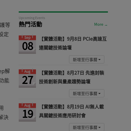
Upcoming Events
熱門活動
保護等
More →
設定
Sep
【實體活動】9月8日 PCIe高速互
08
連關鍵技術論壇
新增至行事曆
ep解
Aug
【實體活動】8月27日 先進封裝
27
功能
技術創新與量產趨勢論壇
新增至行事曆
Aug
【實體活動】8月19日 AI無人載
用
19
具關鍵技術應用研討會
解決
新增至行事曆