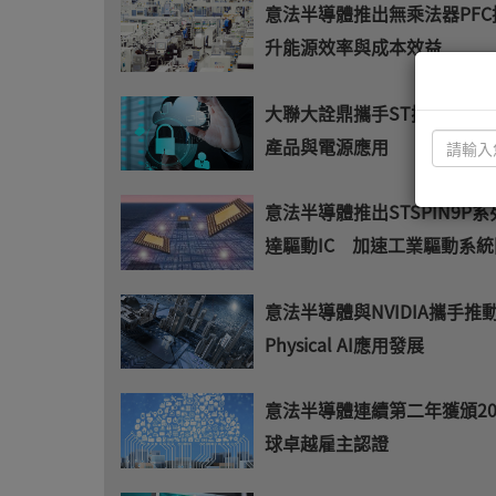
意法半導體推出無乘法器PFC
升能源效率與成本效益
大聯大詮鼎攜手ST探討高性價
產品與電源應用
意法半導體推出STSPIN9P系
達驅動IC 加速工業驅動系統
意法半導體與NVIDIA攜手推
Physical AI應用發展
意法半導體連續第二年獲頒20
球卓越雇主認證