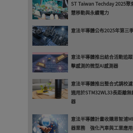
ST Taiwan Techday 2025
慧移動與永續電力
意法半導體公布2025年第三
意法半導體推出結合活動追蹤
擊感測的微型AI感測器
意法半導體推出整合式調校
適用於STM32WL33長距離
器
意法半導體計畫收購恩智浦ME
器業務 強化汽車與工業應用