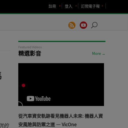
註冊
登入
訂閱電子報
Featured Videos
精選影音
More →
馬
從汽車資安軌跡看見機器人未來: 機器人資
安風險與防禦之道 — VicOne
提供的