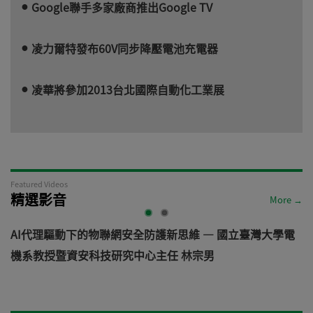
Google聯手多家廠商推出Google TV
凌力爾特發布60V同步降壓電池充電器
凌華將參加2013台北國際自動化工業展
Featured Videos
精選影音
More →
AI代理驅動下的物聯網安全防護新思維 — 國立臺灣大學電
機系教授暨資安科技研究中心主任 林宗男
道