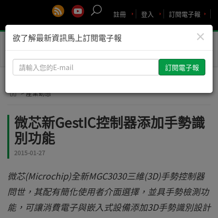
註冊
登入
訂閱電子報
×
欲了解最新資訊馬上訂閱電子報
Toggle
naviga
請
輸
入
> 產業動態
您
的
微芯新GestIC控制器添加手勢識
E-
別功能
mail
2015-01-27
微芯(Microchip)全新MGC3030三維(3D)手勢控制器
問世，其配有簡化使用者介面選擇，並具手勢檢測功
能，可讓消費電子與嵌入式設備添加3D手勢識別設計