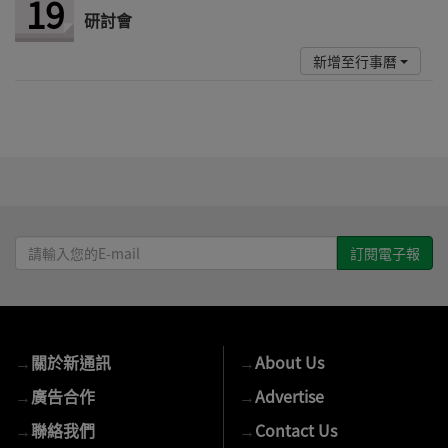
19
研討會
新增至行事曆
請
輸
入
您
的
→
關於新通訊
→
About Us
E-
mail
→
廣告合作
→
Advertise
→
聯絡我們
→
Contact Us