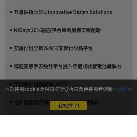
TI購併類比公司Innovative Design Solutions
NIDays 2016開放平台策略加速工程創新
艾薩推出全新28奈米客製化矽晶平台
博通智慧手表設計平台提升穿戴式裝置電池續航力
英飛凌推出新款MOSFET
本站使用cookie及相關技術分析來改善使用者體驗。
瞭解更
多
德州儀器發表高效能/低耗電資料轉換器
我知道了!
群聯設立克羅拉多研發中心