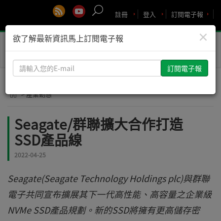
註冊
登入
訂閱電子報
×
欲了解最新資訊馬上訂閱電子報
Toggle
naviga
請
輸
入
> 產業動態
您
的
Seagate/群聯擴大合作打造
E-
SSD產品線
mail
2022-04-25
Seagate(Seagate Technology Holdings plc)與群聯
電子共同宣布擴展其下一代高性能、高容量之企業級
NVMe SSD產品規劃。新的SSD將擁有更高儲存密