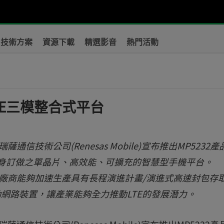
技術方案
資源下載
精選影音
熱門活動
E三模整合式平台
司--瑞薩通信技術公司(Renesas Mobile)宣布推出MP5232
場量身訂做之單晶片、高效能、可擴充的智慧型手機平台。
EM)廠商能夠加速生產具有長程演進計畫/演進式高速封包存
及行動網路裝置，讓產業能夠全力推動LTE的發展潛力。