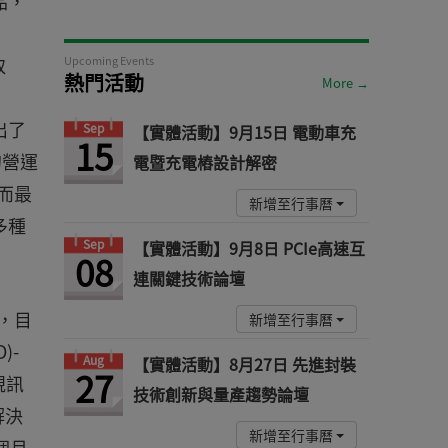
產品，
取
Upcoming Events
熱門活動
More →
出了
Sep
【實體活動】9月15日 電動車充
15
的營運
電暨充電樁設計解密
而最
新增至行事曆
多種
Sep
【實體活動】9月8日 PCIe高速互
08
連關鍵技術論壇
，目
新增至行事曆
)-
Aug
【實體活動】8月27日 先進封裝
27
視訊
技術創新與量產趨勢論壇
解決
新增至行事曆
個月