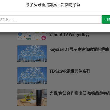
欲了解最新資訊馬上訂閱電子報
凌華發表適用於視覺導引機器人小
視覺系統
請
輸
MIPS為MIPS-Based DTV平台最
入
Yahoo! TV Widget整合
您
的
E-
Keyssa/IDT展示高速無線資料傳輸
mail
TE推出VR電纜元件系列
光寶/意法合作推出低功耗認證模組