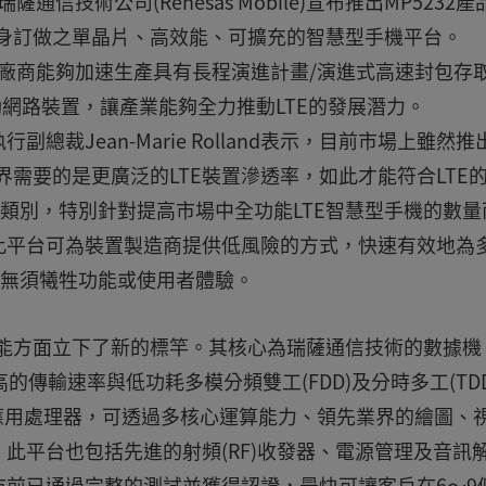
司--瑞薩通信技術公司(Renesas Mobile)宣布推出MP5232
場量身訂做之單晶片、高效能、可擴充的智慧型手機平台。
EM)廠商能夠加速生產具有長程演進計畫/演進式高速封包存
及行動網路裝置，讓產業能夠全力推動LTE的發展潛力。
裁Jean-Marie Rolland表示，目前市場上雖然推
業界需要的是更廣泛的LTE裝置滲透率，如此才能符合LTE
台類別，特別針對提高市場中全功能LTE智慧型手機的數量
此平台可為裝置製造商提供低風險的方式，快速有效地為
，無須犧牲功能或使用者體驗。
與效能方面立下了新的標竿。其核心為瑞薩通信技術的數據機
傳輸速率與低功耗多模分頻雙工(FDD)及分時多工(TDD
最先進的應用處理器，可透過多核心運算能力、領先業界的繪圖、
此平台也包括先進的射頻(RF)收發器、電源管理及音訊
前已通過完整的測試並獲得認證，最快可讓客戶在6～9