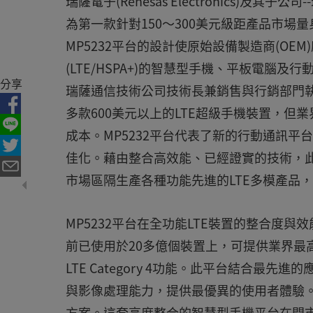
瑞薩電子(Renesas Electronics)及其子公
為第一款針對150～300美元級距產品市
MP5232平台的設計使原始設備製造商(O
(LTE/HSPA+)的智慧型手機、平板電腦
分享
瑞薩通信技術公司技術長兼銷售與行銷部門執行副總
多款600美元以上的LTE超級手機裝置，但
成本。MP5232平台代表了新的行動通訊平
佳化。藉由整合高效能、已經證實的技術，
市場區隔生產各種功能先進的LTE多模產品
MP5232平台在全功能LTE裝置的整合度
前已使用於20多億個裝置上，可提供業界最高的
LTE Category 4功能。此平台結合
與影像處理能力，提供最優異的使用者體驗。
方案。這套高度整合的智慧型手機平台在問市