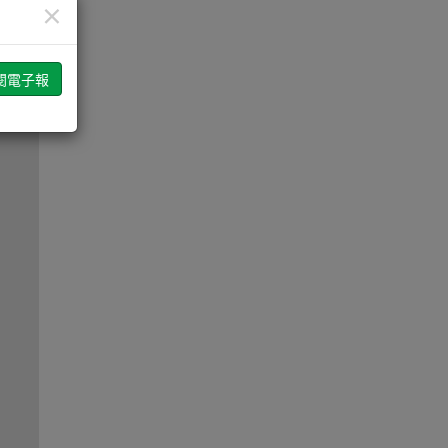
×
型
佳化