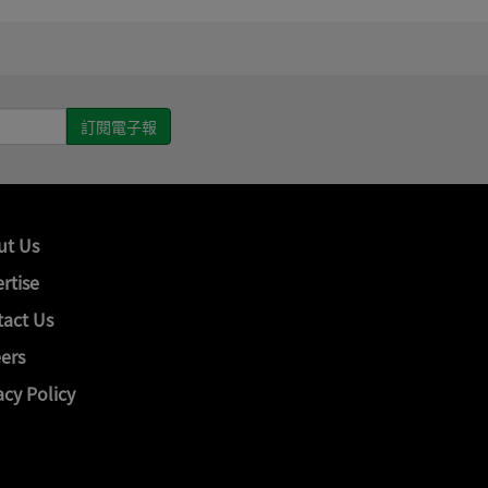
ut Us
rtise
act Us
ers
acy Policy