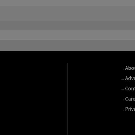
→
Abo
→
Adve
→
Cont
→
Care
→
Priv