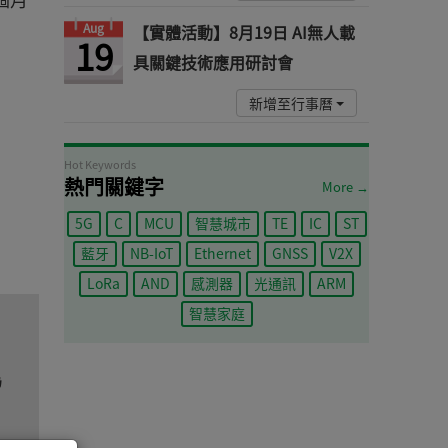
Aug
【實體活動】8月19日 AI無人載
19
具關鍵技術應用研討會
新增至行事曆
Hot Keywords
熱門關鍵字
More →
5G
C
MCU
智慧城市
TE
IC
ST
藍牙
NB-IoT
Ethernet
GNSS
V2X
LoRa
AND
感測器
光通訊
ARM
智慧家庭
為