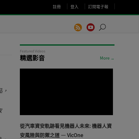
註冊
登入
訂閱電子報
Featured Videos
精選影音
More →
產品，
取
從汽車資安軌跡看見機器人未來: 機器人資
安風險與防禦之道 — VicOne