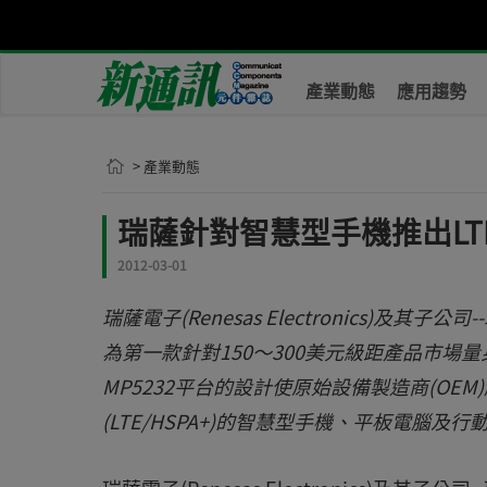
產業動態
應用趨勢
> 產業動態
瑞薩針對智慧型手機推出LT
2012-03-01
瑞薩電子(Renesas Electronics)及其子公
為第一款針對150～300美元級距產品市
MP5232平台的設計使原始設備製造商(O
(LTE/HSPA+)的智慧型手機、平板電腦