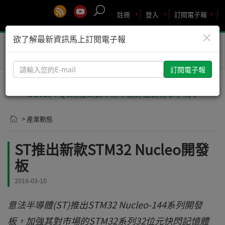
註冊
登入
訂閱電子報
×
欲了解最新資訊馬上訂閱電子報
Toggle
naviga
請
輸
入
🚨2029 PQC危機倒數！你準備好面對衝擊了嗎？
您
的
> 產業動態
E-
mail
ST推出新款STM32 Nucleo開發
板
2016-03-10
意法半導體(ST)推出STM32 Nucleo-144系列開發
板，加強其對市場的STM32系列32位元快閃記憶體