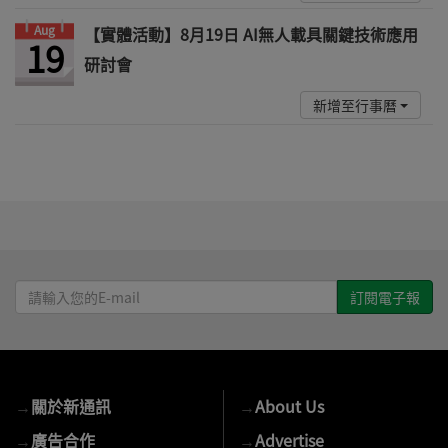
Aug
【實體活動】8月19日 AI無人載具關鍵技術應用
19
研討會
新增至行事曆
請
輸
入
您
的
→
關於新通訊
→
About Us
E-
mail
→
廣告合作
→
Advertise