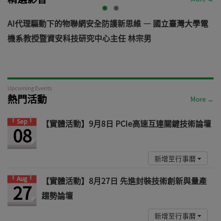
AI代理驅動下的物聯網安全防護新思維 — 國立臺灣大學電
機系教授暨資安科技研究中心主任 林宗男
道
Upcoming Events
熱門活動
More →
Sep
【實體活動】9月8日 PCIe高速互連關鍵技術論壇
08
新增至行事曆
Aug
【實體活動】8月27日 先進封裝技術創新與量產
27
趨勢論壇
新增至行事曆