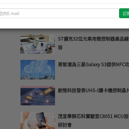
請
安立知向量網路分析儀獲中國計量
輸
學院採用
入
您
ST擴充32位元車用微控制器產品
的
E-
容
mail
恩智浦為三星Galaxy S3提供NFC
創惟科技發表UHS-I讀卡機控制晶
茂宣舉辦芯科實驗室C8051 MCU
研討會