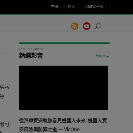
註冊
登入
訂閱電子報
Featured Videos
精選影音
More →
採用可
測
從汽車資安軌跡看見機器人未來: 機器人資
採用可
安風險與防禦之道 — VicOne