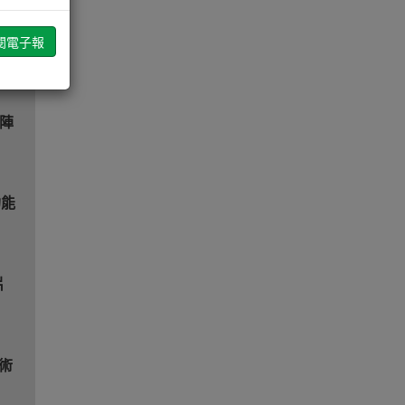
科
線陣
功能
片
技術