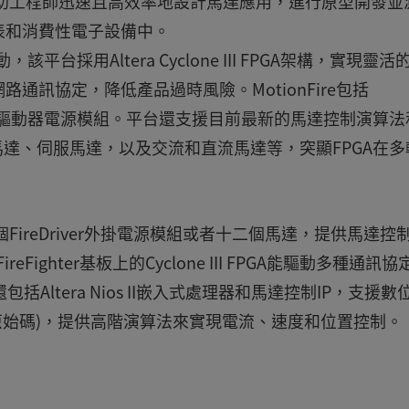
e平台幫助工程師迅速且高效率地設計馬達應用，進行原型開發並
表和消費性電子設備中。
，該平台採用Altera Cyclone III FPGA架構，實現靈
通訊協定，降低產品過時風險。MotionFire包括
Driver馬達驅動器電源模組。平台還支援目前最新的馬達控制演算
馬達、伺服馬達，以及交流和直流馬達等，突顯FPGA在多
可連接六個FireDriver外掛電源模組或者十二個馬達，提供馬達控
ghter基板上的Cyclone III FPGA能驅動多種通訊協
包括Altera Nios II嵌入式處理器和馬達控制IP，支援數
L原始碼)，提供高階演算法來實現電流、速度和位置控制