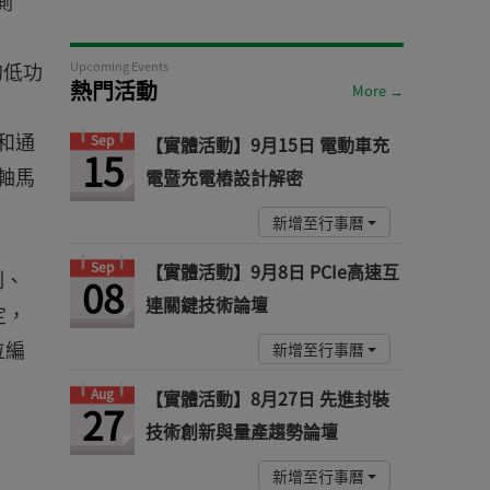
測
活的低功
Upcoming Events
熱門活動
More →
法和通
Sep
【實體活動】9月15日 電動車充
15
軸馬
電暨充電樁設計解密
新增至行事曆
Sep
【實體活動】9月8日 PCIe高速互
制、
08
連關鍵技術論壇
定，
位編
新增至行事曆
。
Aug
【實體活動】8月27日 先進封裝
27
技術創新與量產趨勢論壇
新增至行事曆