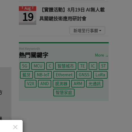
Aug
【實體活動】8月19日 AI無人載
19
具關鍵技術應用研討會
新增至行事曆
Hot Keywords
熱門關鍵字
More →
5G
MCU
C
智慧城市
TE
IC
ST
藍牙
NB-IoT
Ethernet
GNSS
LoRa
V2X
AND
感測器
ARM
光通訊
方
智慧家庭
器
×