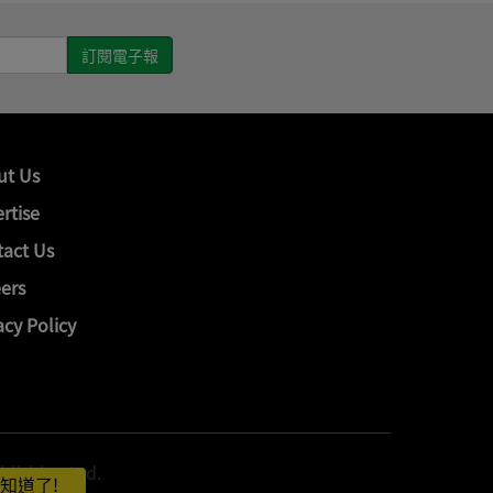
ut Us
rtise
act Us
ers
acy Policy
hing Ltd.
知道了!