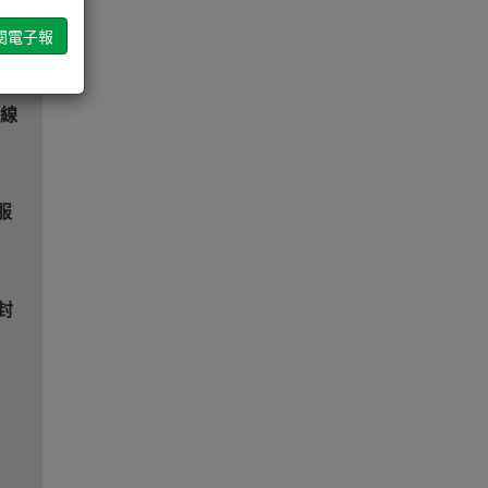
B
品線
料服
封