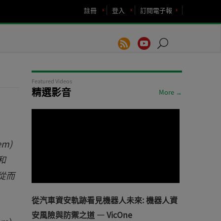
註冊
登入
訂閱電子報
Featured Videos
精選影音
More →
m)
和
，從而
從汽車資安軌跡看見機器人未來: 機器人資
安風險與防禦之道 — VicOne