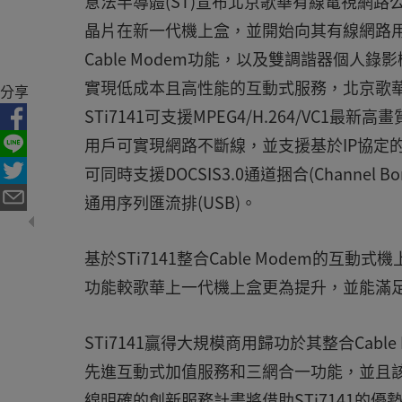
意法半導體(ST)宣布北京歌華有線電視網路公司
晶片在新一代機上盒，並開始向其有線網路用戶推廣這
Cable Modem功能，以及雙調諧器個人錄影機(P
實現低成本且高性能的互動式服務，北京歌
分享
STi7141可支援MPEG4/H.264/VC1最新高畫
用戶可實現網路不斷線，並支援基於IP協定的
可同時支援DOCSIS3.0通道捆合(Channel
通用序列匯流排(USB)。
基於STi7141整合Cable Modem的
功能較歌華上一代機上盒更為提升，並能滿
STi7141贏得大規模商用歸功於其整合Cab
先進互動式加值服務和三網合一功能，並且
線明確的創新服務計畫將借助STi7141的