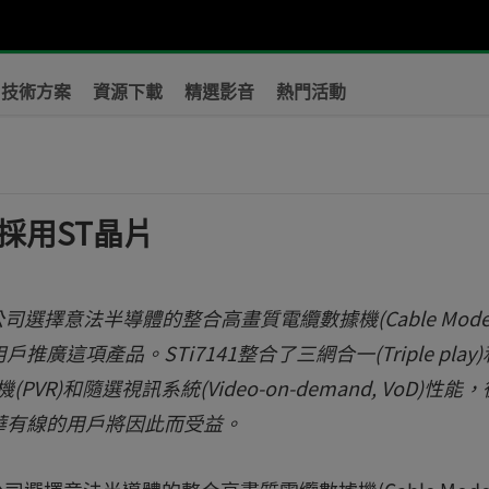
技術方案
資源下載
精選影音
熱門活動
採用ST晶片
選擇意法半導體的整合高畫質電纜數據機(Cable Mode
項產品。STi7141整合了三網合一(Triple play)
VR)和隨選視訊系統(Video-on-demand, VoD)性能
華有線的用戶將因此而受益。