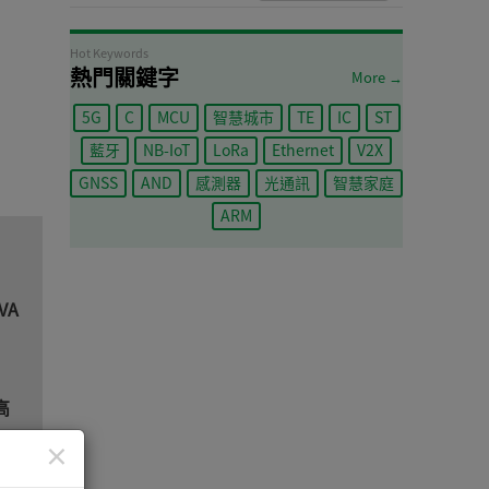
Hot Keywords
熱門關鍵字
More →
5G
C
MCU
智慧城市
TE
IC
ST
藍牙
NB-IoT
LoRa
Ethernet
V2X
GNSS
AND
感測器
光通訊
智慧家庭
ARM
VA
高
×