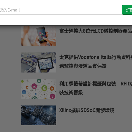
微芯低成本/小尺寸MCU內建256K
請
Flash
輸
入
您
富士通擴大8位元LCD微控制器產
的
E-
mail
太克提供Vodafone Italia行動資
務監控與漫遊品質保證
利用標籤帶設計標籤與包裝 RFID
裝技術晉級
Xilinx擴展SDSoC開發環境