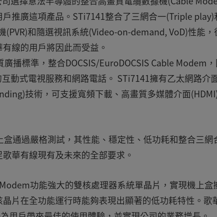
選擇意法半導體的整合高畫質電纜數據機(Cable Mode
項產品。STi7141整合了三網合一(Triple play)
VR)和隨選視訊系統(Video-on-demand, VoD)性能
華有線的用戶將因此而受益。
質廣播標準，整合DOCSIS/EuroDOCSIS Cable Modem
互動式電視服務和網路電話。 STi7141擁有乙太網路介
 Bonding)技術，可支援寬頻下載、高畫質多媒體介面(HDMI
互動式機上盒通過嚴格測試，其性能、穩定性、低功耗和整合三網
足歌華有線現有及未來的全部要求。
le Modem功能強大的雙核處理器系統單晶片，實現機上盒
該晶片在全功能運行時能夠表現出顯著的低功耗特性。歌
優勢為用戶帶來最佳的使用體驗，並實現公司的業務增長。