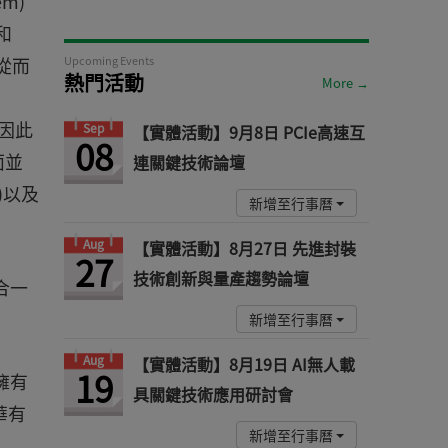
m)
和
，從而
Upcoming Events
熱門活動
More →
，因此
Sep
【實體活動】9月8日 PCIe高速互
08
面並
連關鍵技術論壇
)以及
新增至行事曆
Aug
【實體活動】8月27日 先進封裝
27
技術創新與量產趨勢論壇
合一
新增至行事曆
Aug
【實體活動】8月19日 AI無人載
19
擁有
具關鍵技術應用研討會
華有
新增至行事曆