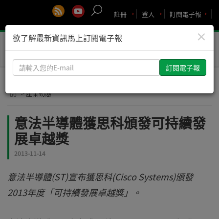
註冊
登入
訂閱電子報
×
欲了解最新資訊馬上訂閱電子報
Toggle
naviga
請
輸
入
> 產業動態
您
的
意法半導體獲思科頒發可持續發
E-
展卓越獎
mail
2013-11-14
意法半導體(ST)宣布獲思科(Cisco Systems)頒發
2013年度「可持續發展卓越獎」。