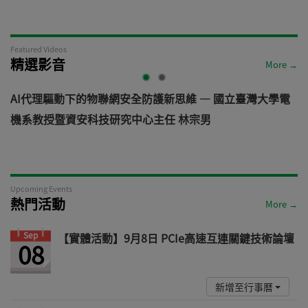
Featured Videos
精選影音
More →
AI代理驅動下的物聯網安全防護新思維 — 國立臺灣大學電
機系教授暨資安科技研究中心主任 林宗男
道
Upcoming Events
熱門活動
More →
Sep
【實體活動】9月8日 PCIe高速互連關鍵技術論壇
08
新增至行事曆