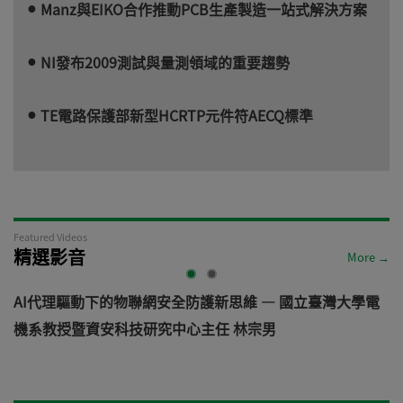
Manz與EIKO合作推動PCB生產製造一站式解決方案
NI發布2009測試與量測領域的重要趨勢
TE電路保護部新型HCRTP元件符AECQ標準
Featured Videos
精選影音
More →
AI代理驅動下的物聯網安全防護新思維 — 國立臺灣大學電
機系教授暨資安科技研究中心主任 林宗男
道