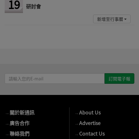
19
研討會
新增至行事曆
請
輸
入
您
的
→
關於新通訊
→
About Us
E-
mail
→
廣告合作
→
Advertise
→
聯絡我們
→
Contact Us