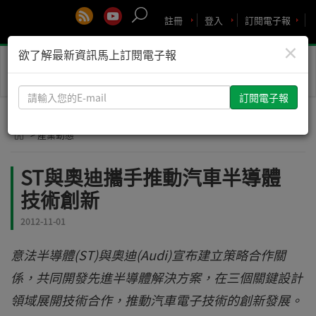
註冊
登入
訂閱電子報
×
欲了解最新資訊馬上訂閱電子報
Toggle
naviga
請
輸
入
> 產業動態
您
的
ST與奧迪攜手推動汽車半導體
E-
技術創新
mail
2012-11-01
意法半導體(ST)與奧迪(Audi)宣布建立策略合作關
係，共同開發先進半導體解決方案，在三個關鍵設計
領域展開技術合作，推動汽車電子技術的創新發展。