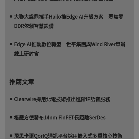
大聯大詮鼎攜手Hailo推Edge AI升級方案 聚焦零
DDR依賴智慧設備
Edge AI推動數位轉型 世平集團與Wind River舉辦
線上研討會
推薦文章
Clearwire採用北電技術推出進階IP語音服務
格羅方德發布14nm FinFET長距離SerDes
飛思卡爾QorIQ通訊平台採用嵌入式多重核心技術