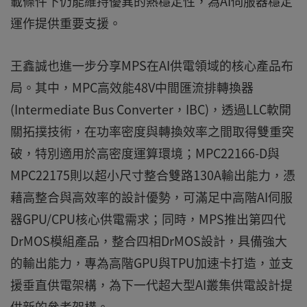
載條件下仍能維持優異的熱穩定性，為AI伺服器穩定
運作提供重要支援。
王鑫誠也進一步分享MPS在AI供電領域的核心產品布
局。其中，MPC高效能48V中間匯流排轉換器
(Intermediate Bus Converter，IBC)，透過LLC軟開
關拓撲技術，在功率密度與轉換效率之間取得雙重突
破，特別適用於高密度運算環境；MPC22166-D與
MPC22175則以超小尺寸整合雙路130A輸出能力，憑
藉高整合與高效率的設計優勢，可滿足中高階AI伺服
器GPU/CPU核心供電需求；同時，MPS推出第四代
DrMOS模組產品，整合四相DrMOS設計，具備強大
的輸出能力，專為高階GPU與TPU加速卡打造，並支
援垂直供電架構，為下一代超大型AI叢集供電設計提
供新的參考架構。