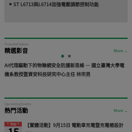
ST L6713與L6714加強電壓調節控制功能
Featured Videos
精選影音
More →
AI代理驅動下的物聯網安全防護新思維 — 國立臺灣大學電
機系教授暨資安科技研究中心主任 林宗男
道
Upcoming Events
熱門活動
More →
Sep
【實體活動】9月15日 電動車充電暨充電樁設計
15