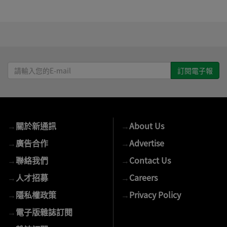
請
輸
入
您
的
→
關於新通訊
→
About Us
E-
mail
→
廣告合作
→
Advertise
→
聯絡我們
→
Contact Us
→
人才招募
→
Careers
→
隱私權政策
→
Privacy Policy
→
電子版雜誌訂閱