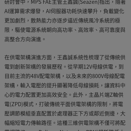
研討會中，MPS FAE主管王鑫誠(Seazen)指出，隨著
AI運算需求爆發，AI伺服器功耗快速攀升，負載變化
更加劇烈，散熱能力亦逐步逼近傳統風冷系統的極
限，驅使電源系統朝向高功率、高效率、高可靠度與
高整合方向演進。
在供電架構演進方面，王鑫誠系統性梳理了從傳統供
電到創新架構的發展歷程。從早期12V母線供電，到
目前主流的48V配電架構，以及未來的800V母線配電
架構，輸入電壓的提升顯著降低母線損耗，讓資料中
心的電力配置更加高效安全。此外，主晶片端Z軸供
電(ZPD)模式，打破傳統平面供電架構的限制，將電
壓調節模組垂直配置於處理器正下方或鄰近側邊，大
幅縮短電力傳輸路徑。這種三維供電架構不僅可將配