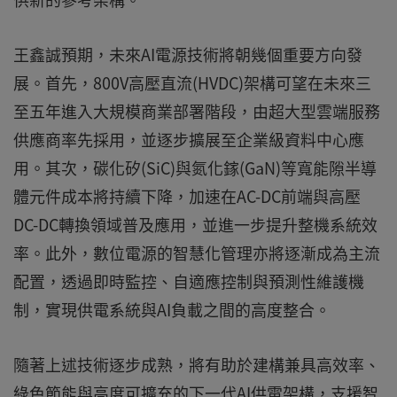
王鑫誠預期，未來AI電源技術將朝幾個重要方向發
展。首先，800V高壓直流(HVDC)架構可望在未來三
至五年進入大規模商業部署階段，由超大型雲端服務
供應商率先採用，並逐步擴展至企業級資料中心應
用。其次，碳化矽(SiC)與氮化鎵(GaN)等寬能隙半導
體元件成本將持續下降，加速在AC-DC前端與高壓
DC-DC轉換領域普及應用，並進一步提升整機系統效
率。此外，數位電源的智慧化管理亦將逐漸成為主流
配置，透過即時監控、自適應控制與預測性維護機
制，實現供電系統與AI負載之間的高度整合。
隨著上述技術逐步成熟，將有助於建構兼具高效率、
綠色節能與高度可擴充的下一代AI供電架構，支援智