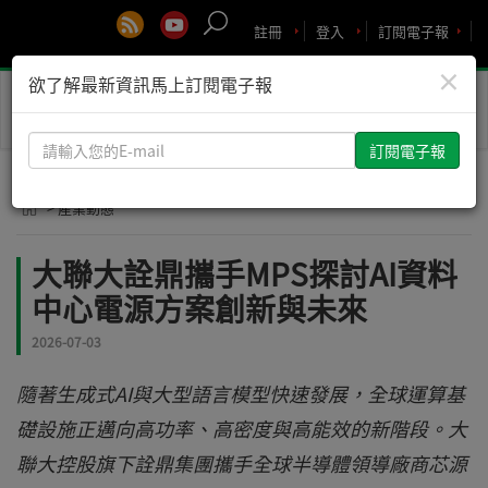
註冊
登入
訂閱電子報
×
欲了解最新資訊馬上訂閱電子報
Toggle
naviga
請
輸
入
> 產業動態
您
的
大聯大詮鼎攜手MPS探討AI資料
E-
中心電源方案創新與未來
mail
2026-07-03
隨著生成式AI與大型語言模型快速發展，全球運算基
礎設施正邁向高功率、高密度與高能效的新階段。大
聯大控股旗下詮鼎集團攜手全球半導體領導廠商芯源