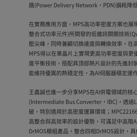
路(Power Delivery Network，
在實務應用方面，MPS高功率密度方案也展現多項技
整合式功率元件)所開發的低雜訊開關技術(Quiet 
壓尖峰，同時兼顧切換速度與轉換效率，在高
MPS得以在單晶片上實現更高功率密度與更
度平衡技術，搭配具頂部熱片設計的先進封
能維持優異的熱穩定性，為AI伺服器穩定運
王鑫誠也進一步分享MPS在AI供電領域的核
(Intermediate Bus Converter
破，特別適用於高密度運算環境；MPC22166
高整合與高效率的設計優勢，可滿足中高階AI
DrMOS模組產品，整合四相DrMOS設計，