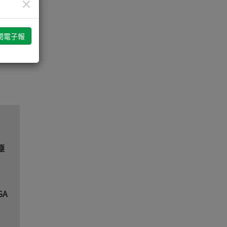
×
播，
極
GA