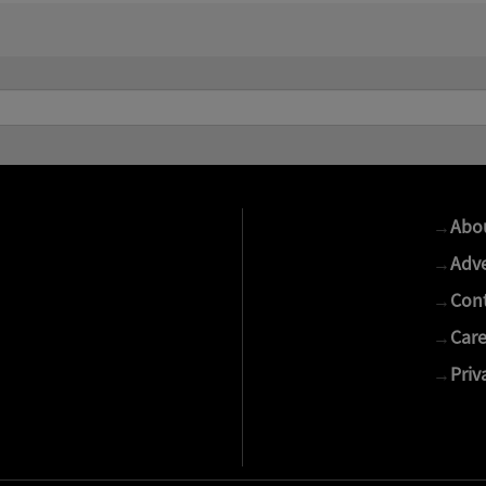
→
Abo
→
Adve
→
Cont
→
Care
→
Priv