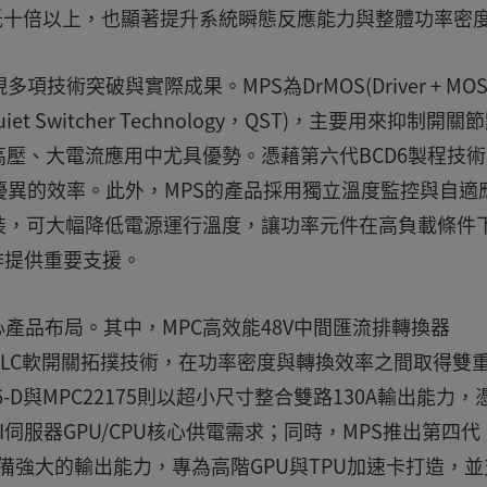
PDN)損耗降低十倍以上，也顯著提升系統瞬態反應能力與整體功率密
術突破與實際成果。MPS為DrMOS(Driver + MOS
Switcher Technology，QST)，主要用來抑制開關
壓、大電流應用中尤具優勢。憑藉第六代BCD6製程技術
優異的效率。此外，MPS的產品採用獨立溫度監控與自適
裝，可大幅降低電源運行溫度，讓功率元件在高負載條件
作提供重要支援。
心產品布局。其中，MPC高效能48V中間匯流排轉換器
，IBC)，透過LLC軟開關拓撲技術，在功率密度與轉換效率之間取得雙
-D與MPC22175則以超小尺寸整合雙路130A輸出能力，
伺服器GPU/CPU核心供電需求；同時，MPS推出第四代
具備強大的輸出能力，專為高階GPU與TPU加速卡打造，