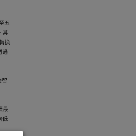
至五
。其
C轉換
透過
援智
續最
向低