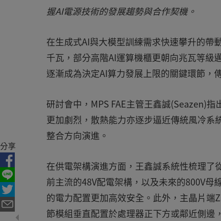
握AI電源技術的發展趨勢與合作契機。
在生成式AI與大模型訓練需求快速攀升的帶
千瓦，部分高階AI運算機櫃更朝向兆瓦等級
逐漸成為決定AI算力發展上限的關鍵環節，
研討會中，MPS FAE主管王鑫誠(Seaze
更加劇烈，散熱能力亦逐步逼近傳統風冷系
整合方向演進。
分享
在供電架構演進方面，王鑫誠系統性梳理了從
前主流的48V配電架構，以及未來的800V
的電力配置更加高效安全。此外，主晶片端Z
節模組垂直配置於處理器正下方或鄰近側邊