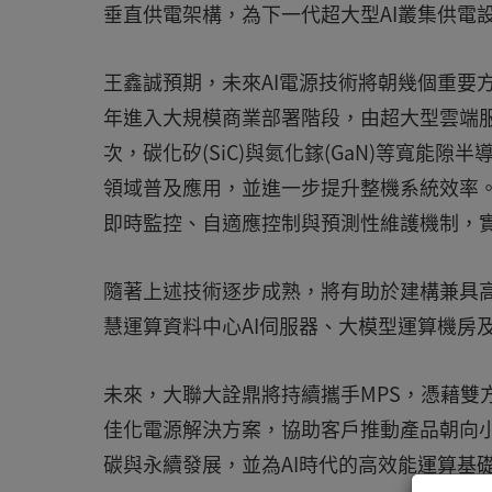
垂直供電架構，為下一代超大型AI叢集供電
王鑫誠預期，未來AI電源技術將朝幾個重要方向
年進入大規模商業部署階段，由超大型雲端
次，碳化矽(SiC)與氮化鎵(GaN)等寬能隙
領域普及應用，並進一步提升整機系統效率
即時監控、自適應控制與預測性維護機制，實
隨著上述技術逐步成熟，將有助於建構兼具高
慧運算資料中心AI伺服器、大模型運算機房
未來，大聯大詮鼎將持續攜手MPS，憑藉雙
佳化電源解決方案，協助客戶推動產品朝向
碳與永續發展，並為AI時代的高效能運算基