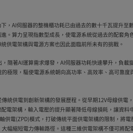
動下，AI伺服器的整機櫃功耗已由過去的數十千瓦提升至
邁進。算力呈現指數型成長，使電源系統從過去的配套角
傳統供電架構與電源方案也因此面臨前所未有的挑戰。
n)指出，隨著AI運算需求爆發，AI伺服器功耗快速攀升，負載
統的極限，驅使電源系統朝向高功率、高效率、高可靠度
傳統供電到創新架構的發展歷程。從早期12V母線供電
母線配電架構，輸入電壓的提升顯著降低母線損耗，讓資料
軸供電(ZPD)模式，打破傳統平面供電架構的限制，將電
，大幅縮短電力傳輸路徑。這種三維供電架構不僅可將配