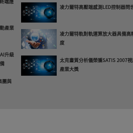
t終端應
凌力爾特高壓端感測LED控制器問
動產業
凌力爾特軌對軌運算放大器具備高
度
 AI升級
太克畫質分析儀榮獲SATIS 2007
備
產業大獎
集團與