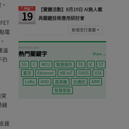
度。
Aug
【實體活動】8月19日 AI無人載
19
具關鍵技術應用研討會
FET
新增至行事曆
節點電
，
Hot Keywords
應溫
熱門關鍵字
More →
下仍
5G
C
MCU
智慧城市
TE
IC
ST
藍牙
Ethernet
NB-IoT
GNSS
V2X
LoRa
AND
感測器
光通訊
ARM
智慧家庭
重突
憑藉
並支援