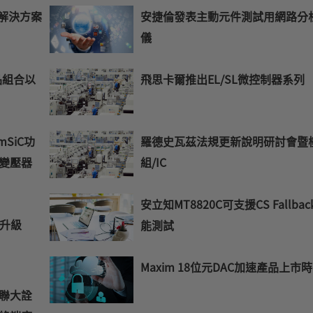
源解決方案
安捷倫發表主動元件測試用網路分
儀
產品組合以
飛思卡爾推出EL/SL微控制器系列
 mSiC功
羅德史瓦茲法規更新說明研討會暨
態變壓器
組/IC
安立知MT8820C可支援CS Fallba
術升級
能測試
Maxim 18位元DAC加速產品上市
大聯大詮