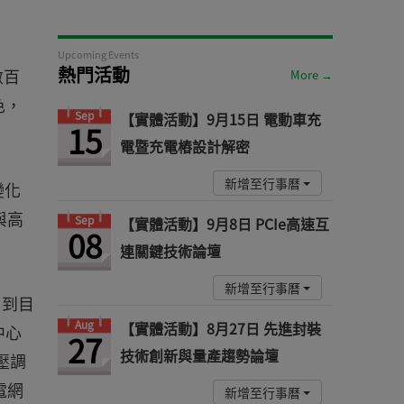
Upcoming Events
熱門活動
數百
More →
色，
Sep
【實體活動】9月15日 電動車充
15
電暨充電樁設計解密
新增至行事曆
變化
與高
Sep
【實體活動】9月8日 PCIe高速互
08
連關鍵技術論壇
新增至行事曆
，到目
Aug
【實體活動】8月27日 先進封裝
中心
27
技術創新與量產趨勢論壇
壓調
電網
新增至行事曆