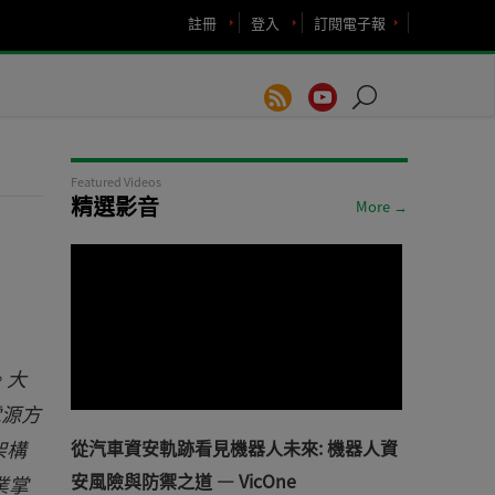
註冊
登入
訂閱電子報
Featured Videos
精選影音
More →
。大
電源方
架構
從汽車資安軌跡看見機器人未來: 機器人資
安風險與防禦之道 — VicOne
業掌