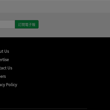
ut Us
rtise
act Us
ers
acy Policy