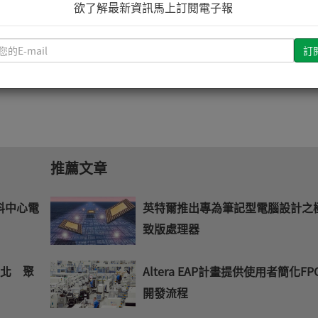
欲了解最新資訊馬上訂閱電子報
未來」線上研討會透過大聯大旗下「詮鼎大大芯」平台直
請
未來，歡迎透過「詮鼎大大芯」平台隨時回看精彩內容。
輸
入
您
的
E-
mail
推薦文章
資料中心電
英特爾推出專為筆記型電腦設計之
致版處理器
台北 聚
Altera EAP計畫提供使用者簡化FP
開發流程