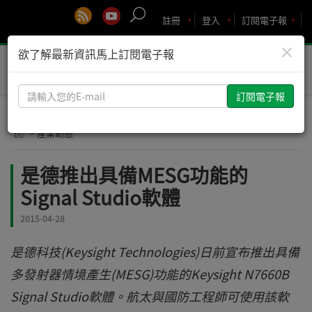
註冊
登入
訂閱電子報
×
欲了解最新資訊馬上訂閱電子報
Toggle
naviga
請
輸
入
> 產業動態
您
的
是德推出具備MESG功能的
E-
Signal Studio軟體
mail
2015-04-28
是德科技(Keysight Technologies)日前宣布推出具備
多發射器情境產生(MESG)功能的Keysight N7660B
Signal Studio軟體。航太與國防工程師可使用該軟