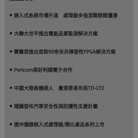
嵌入式系統市場升溫 處理器多強混戰硝煙瀰漫
大聯大世平推出電能品質監測解決方案
賽靈思推出首款90奈米非揮發性FPGA解決方案
Pericom與好利順電子合作
中國大陸商機誘人 量測業者布局TD-LTE
瑞薩發布汽車安全性與防護性支援計畫
德州儀器嵌入式處理器/類比產品系列上市