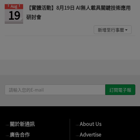
Aug
【實體活動】8月19日 AI無人載具關鍵技術應用
19
研討會
新增至行事曆
請
輸
入
您
的
→
關於新通訊
→
About Us
E-
mail
→
廣告合作
→
Advertise