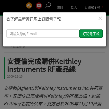
註冊
登入
訂閱電子報
×
欲了解最新資訊馬上訂閱電子報
Toggle
naviga
請
輸
入
> 產業動態
您
的
安捷倫完成購併Keithley
E-
Instruments RF產品線
mail
2009-12-15
安捷倫(Agilent)與Keithley Instruments Inc.共同宣
布，安捷倫已完成購併Keithley的RF產品線，誠如
Keithley之前所公布，雙方已於2009年11月19日簽