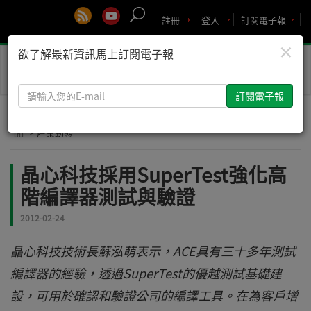
註冊
登入
訂閱電子報
×
欲了解最新資訊馬上訂閱電子報
Toggle
naviga
請
輸
入
> 產業動態
您
的
晶心科技採用SuperTest強化高
E-
階編譯器測試與驗證
mail
2012-02-24
晶心科技技術長蘇泓萌表示，ACE具有三十多年測試
編譯器的經驗，透過SuperTest的優越測試基礎建
設，可用於確認和驗證公司的編譯工具。在為客戶增