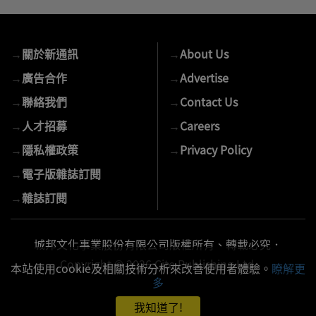
入
您
的
→
關於新通訊
→
About Us
E-
mail
→
廣告合作
→
Advertise
→
聯絡我們
→
Contact Us
→
人才招募
→
Careers
→
隱私權政策
→
Privacy Policy
→
電子版雜誌訂閱
→
雜誌訂閱
城邦文化事業股份有限公司版權所有、轉載必究．
Copyright © 2026 Cite Publishing Ltd.
本站使用cookie及相關技術分析來改善使用者體驗。
瞭解更
多
我知道了!