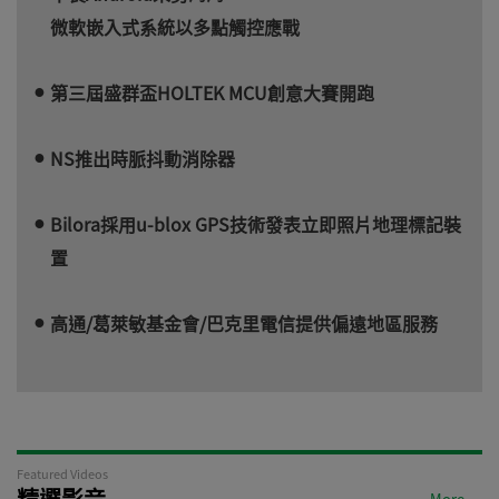
微軟嵌入式系統以多點觸控應戰
第三屆盛群盃HOLTEK MCU創意大賽開跑
NS推出時脈抖動消除器
Bilora採用u-blox GPS技術發表立即照片地理標記裝
置
高通/葛萊敏基金會/巴克里電信提供偏遠地區服務
Featured Videos
精選影音
More →