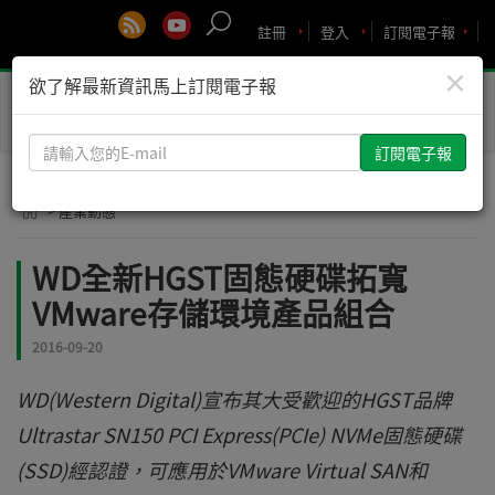
註冊
登入
訂閱電子報
×
欲了解最新資訊馬上訂閱電子報
Toggle
naviga
請
輸
入
> 產業動態
您
的
WD全新HGST固態硬碟拓寬
E-
VMware存儲環境產品組合
mail
2016-09-20
WD(Western Digital)宣布其大受歡迎的HGST品牌
Ultrastar SN150 PCI Express(PCIe) NVMe固態硬碟
(SSD)經認證，可應用於VMware Virtual SAN和