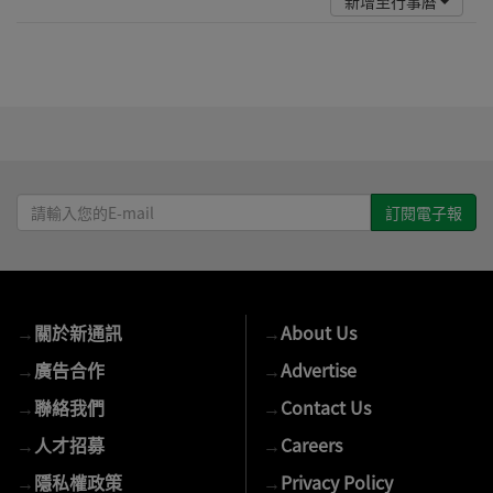
新增至行事曆
請
輸
入
您
的
→
關於新通訊
→
About Us
E-
mail
→
廣告合作
→
Advertise
→
聯絡我們
→
Contact Us
→
人才招募
→
Careers
→
隱私權政策
→
Privacy Policy