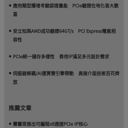
應用類型爆增考驗認證量能 PCIe驗證在地化皆大歡
喜
安立知與AMD成功驗證64GT/s PCI Express電氣相
容性
PCIe統一儲存多樣性 善用IP滿足多元設計需求
伺服器解耦/AI運算雙引擎帶動 高速介面技術百花齊
放
推薦文章
賽靈思推出可編程x8通道PCIe IP核心