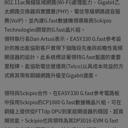
802.11ac無線區域網路(Wi-Fi)處理能力、Gigabit乙
太網路交換器與實體層(PHY)、電信等級網路語音服
務(VoIP)，並內建G.fast數據機領導廠商Sckipio
Technologies開發的G.fast晶片組。
領特執行長Dan Artusi表示，EASY330 G.fast參考設
計的推出能協助客戶實現下個階段先進與前瞻性寬頻
閘道器的設計。此系統標誌著領特G.fast藍圖的重要
里程碑，能協助電信營運商(Telco)以具成本效益的方
式將其現有銅線網路升級至Gigabit速度。
領特與Sckipio合作，在EASY330 G.fast參考電路板
中採用Sckipio的CP1000 G.fast數據機晶片組，可在
銅線上提供從FTTdp DPU到家庭閘道器的穩固、超寬
頻效能。Sckipio也與領特為其DP3016-EVM G.fast