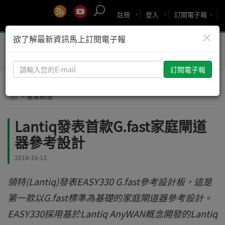
註冊
登入
訂閱電子報
×
欲了解最新資訊馬上訂閱電子報
Toggle
naviga
請
輸
入
> 產業動態
您
的
Lantiq發表首款G.fast家庭閘道
E-
器參考設計
mail
2014-10-13
領特(Lantiq)發表EASY330 G.fast參考設計板，這是
第一款以G.fast標準為基礎的家庭閘道器參考設計。
EASY330採用基於Lantiq AnyWAN概念開發的Lantiq