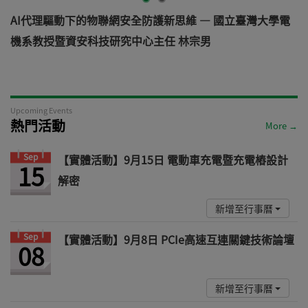
AI代理驅動下的物聯網安全防護新思維 — 國立臺灣大學電
機系教授暨資安科技研究中心主任 林宗男
道
Upcoming Events
熱門活動
More →
Sep
【實體活動】9月15日 電動車充電暨充電樁設計
15
解密
新增至行事曆
Sep
【實體活動】9月8日 PCIe高速互連關鍵技術論壇
08
新增至行事曆