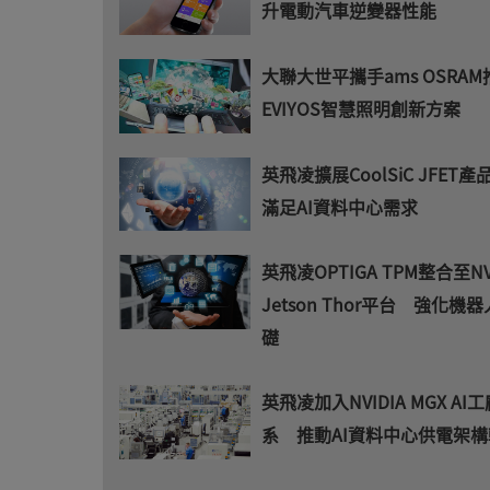
升電動汽車逆變器性能
大聯大世平攜手ams OSRAM
EVIYOS智慧照明創新方案
英飛凌擴展CoolSiC JFET
滿足AI資料中心需求
英飛凌OPTIGA TPM整合至NV
Jetson Thor平台 強化機
礎
英飛凌加入NVIDIA MGX AI
系 推動AI資料中心供電架構