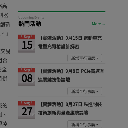
略高
測器
Upcoming Events
熱門活動
度創新
More →
長。」
Sep
【實體活動】9月15日 電動車充
15
電暨充電樁設計解密
。交易
新增至行事曆
組合
安全
Sep
【實體活動】9月8日 PCIe高速互
08
將併
連關鍵技術論壇
新增至行事曆
Aug
【實體活動】8月27日 先進封裝
域的
27
技術創新與量產趨勢論壇
測、
飛凌
新增至行事曆