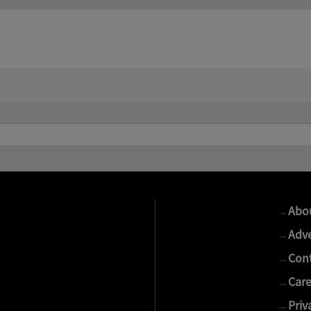
→
Abo
→
Adve
→
Cont
→
Care
→
Priv