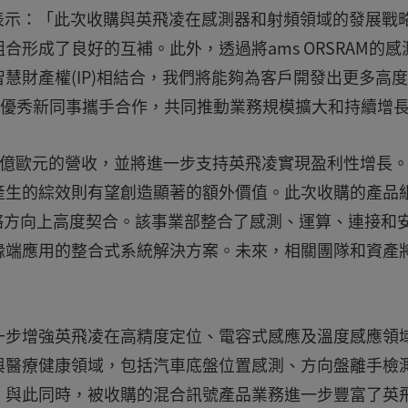
zala表示：「此次收購與英飛凌在感測器和射頻領域的發展戰
形成了良好的互補。此外，透過將ams ORSRAM的感
慧財產權(IP)相結合，我們將能夠為客戶開發出更多高
的優秀新同事攜手合作，共同推動業務規模擴大和持續增
.3億歐元的營收，並將進一步支持英飛凌實現盈利性增長
產生的綜效則有望創造顯著的額外價值。此次收購的產品
戰略方向上高度契合。該事業部整合了感測、運算、連接和
緣端應用的整合式系統解決方案。未來，相關團隊和資產
一步增強英飛凌在高精度定位、電容式感應及溫度感應領
與醫療健康領域，包括汽車底盤位置感測、方向盤離手檢
。與此同時，被收購的混合訊號產品業務進一步豐富了英