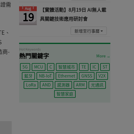
認證需
Aug
【實體活動】8月19日 AI無人載
19
具關鍵技術應用研討會
新增至行事曆
TE、
S
Hot Keywords
商-
熱門關鍵字
More →
5G
MCU
C
智慧城市
TE
IC
ST
藍牙
NB-IoT
Ethernet
GNSS
V2X
LoRa
AND
感測器
ARM
光通訊
智慧家庭