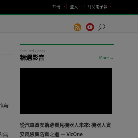
註冊
登入
訂閱電子報
Featured Videos
精選影音
More →
的無
從汽車資安軌跡看見機器人未來: 機器人資
的無
安風險與防禦之道 — VicOne