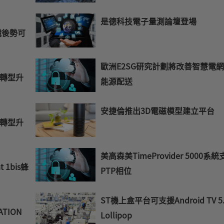
是德科技電子量測論壇登場
纖後勢可
歐洲E2SG研究計劃將改善智慧電
轉型升
能源配送
安捷倫推出3D電磁模型建立平台
轉型升
美高森美TimeProvider 5000系
 1bis蜂
PTP相位
ST機上盒平台可支援Android TV 5.
ATION
Lollipop