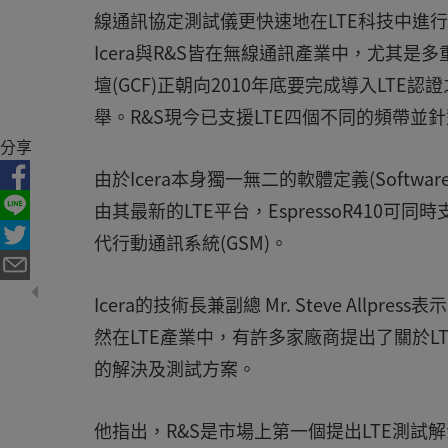
線通訊協定測試儀更快速地在LTE科技中進
Icera與R&S皆在無線通訊產業中，尤其
壇(GCF)正朝向2010年底要完成導入LT
舉。R&S現今已支援LTE四個不同的頻帶並
分享
由於Icera本身獨一無二的軟體定義(Softw
由其最新的LTE平台，EspressoR410可
代行動通訊系統(GSM)。
Icera的技術長兼副總 Mr. Steve Al
然在LTE產業中，有許多家廠商提出了關於L
的解決及測試方案。
他指出，R&S是市場上第一個提出LTE測試