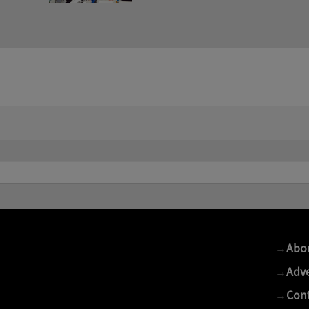
→
Abo
→
Adve
→
Cont