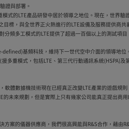
行驗證與部署。
是多重模式的LTE產品研發中居於領導之地位。現在，世界驗
E認證之目標，與全世界正火熱進行的LTE設備及服務提供商共
針對分頻多工模式的LTE提供了超過一百個以上的測試項
are-defined)基頻科技，維持下一世代空中介面的領導地位
同時支援多重模式，包括LTE、第三代行動通訊系統(HSPA)及
lpress表示，軟體數據機技術現在已經真正改變LTE產業的遊戲規
TE的未來規劃，但是實際上只有幾家公司能真正提出商用L
解決方案的儀器供應商，我們很高興能與R&S合作，藉由R&