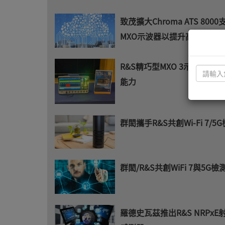
致茂擴大Chroma ATS 8000
MXO示波器以提升高階電力
R&S精巧型MXO 3示波器整
能力
群閎攜手R&S共創Wi-Fi 7/5
群閎/R&S共創WiFi 7與5G
羅德史瓦茲推出R&S NRPxE