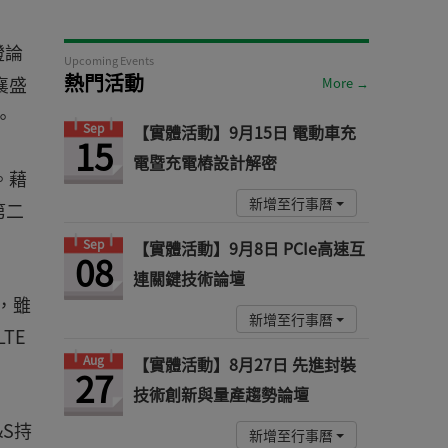
證論
Upcoming Events
熱門活動
襄盛
More →
目。
Sep
【實體活動】9月15日 電動車充
15
電暨充電樁設計解密
。藉
新增至行事曆
第二
Sep
【實體活動】9月8日 PCIe高速互
08
連關鍵技術論壇
則，雖
新增至行事曆
TE
Aug
【實體活動】8月27日 先進封裝
27
技術創新與量產趨勢論壇
S持
新增至行事曆