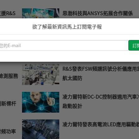
支援R&S
思渤科技與ANSYS拓展合作關係
測試能力
欲了解最新資訊馬上訂閱電子報
合高階量測
聯華攜手亞太優勢強化MEMS服務
請
輸
入
您
R&S發表FSW頻譜訊號分析儀應用
的
G檢測服務
航太國防
E-
mail
凌力爾特新DC-DC控制器適用汽車
檢測新標杆
啟動設計
凌力爾特發表高電流LED應用驅動
射频功率