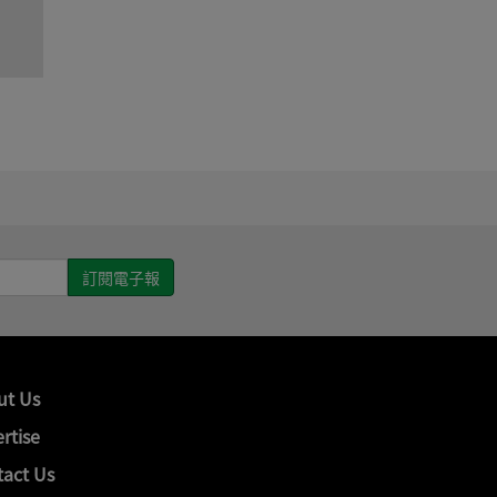
ut Us
rtise
act Us