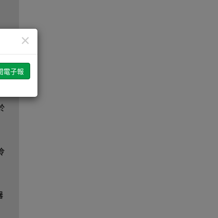
×
能力
於
冷
器