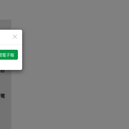
×
線
S射
動電