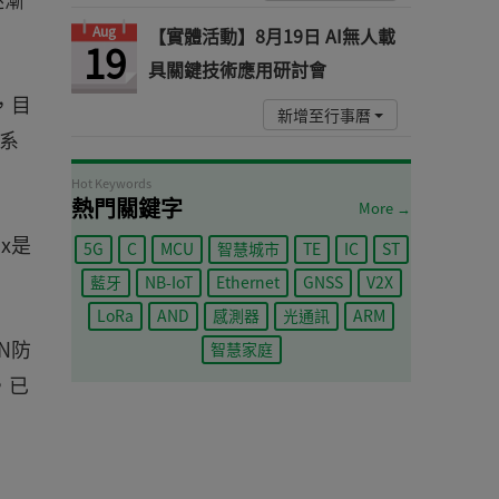
Aug
【實體活動】8月19日 AI無人載
19
具關鍵技術應用研討會
，目
新增至行事曆
系
Hot Keywords
熱門關鍵字
More →
x是
5G
C
MCU
智慧城市
TE
IC
ST
藍牙
NB-IoT
Ethernet
GNSS
V2X
LoRa
AND
感測器
光通訊
ARM
N防
智慧家庭
，已