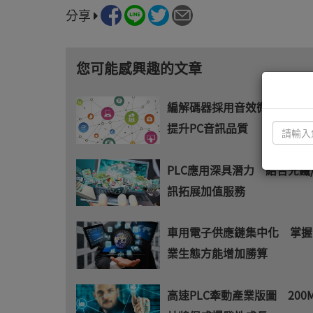
分享
您可能感興趣的文章
編解碼器採用音效微調技術 
提升PC音訊品質
PLC應用深具潛力 結合光纖
訊拓展加值服務
車用電子供應鏈集中化 掌握
業生態方能增加勝算
高速PLC牽動產業版圖 200Mb