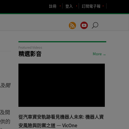
註冊
登入
訂閱電子報
Featured Videos
精選影音
More →
以及開
以及開
從汽車資安軌跡看見機器人未來: 機器人資
提供的
安風險與防禦之道 — VicOne