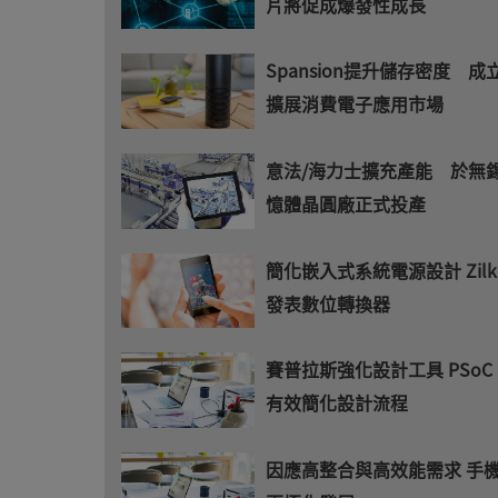
片將促成爆發性成長
Spansion提升儲存密度 
擴展消費電子應用市場
意法/海力士擴充產能 於無
憶體晶圓廠正式投產
簡化嵌入式系統電源設計 Zilker
發表數位轉換器
賽普拉斯強化設計工具 PSoC Ex
有效簡化設計流程
因應高整合與高效能需求 手機