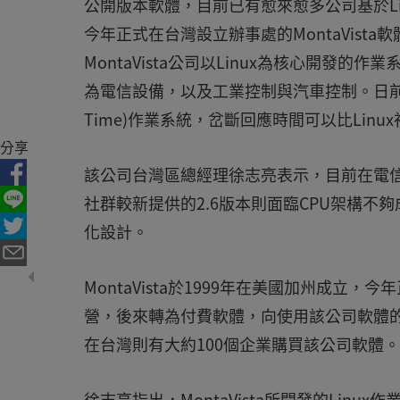
公開版本軟體，目前已有愈來愈多公司基於Li
今年正式在台灣設立辦事處的MontaVist
MontaVista公司以Linux為核心開
為電信設備，以及工業控制與汽車控制。日前該公司
Time)作業系統，岔斷回應時間可以比Linux
分享
該公司台灣區總經理徐志亮表示，目前在電信市場
社群較新提供的2.6版本則面臨CPU架構不夠成
化設計。
MontaVista於1999年在美國加州成立
營，後來轉為付費軟體，向使用該公司軟體的
在台灣則有大約100個企業購買該公司軟體
徐志亮指出，MontaVista所開發的Li