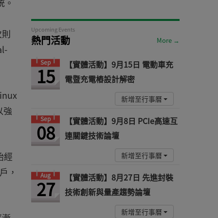
統。
Upcoming Events
次則
熱門活動
More →
-
Sep
【實體活動】9月15日 電動車充
15
電暨充電樁設計解密
nux
新增至行事曆
以強
Sep
【實體活動】9月8日 PCIe高速互
08
連關鍵技術論壇
始經
新增至行事曆
客戶，
Aug
【實體活動】8月27日 先進封裝
27
技術創新與量產趨勢論壇
新增至行事曆
逐漸