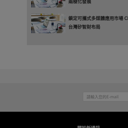
兩極化發展
鎖定可攜式多媒體應用市場 C
台灣矽智財布局
請
輸
入
您
的
→
關於新通訊