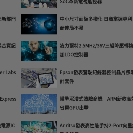
SoC革新電視遙控器
成立新部門
中小尺寸面板多樣化 日商掌握專利
商佈局不易
錫合資記
凌力爾特2.5MHz/36V三組降壓轉
加LDO控制器
 Labs
Epson發表駕駛紀錄器控制晶片標
計套件
press
瞄準沉浸式體驗商機 ARM新款高
省電GPU出擊
電源IC
Anritsu發表高性能手持2-Port向