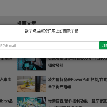
推薦文章
欲了解最新資訊馬上訂閱電子報
亞德諾
意法半導體推出車用數位AM/FM無
電接收器晶片組
請
輸
入
/衛星通
英飛凌推出多模WiMAX/WiFi CMO
您
頻收發器
的
E-
mail
汽車產
凌力爾特發表PowerPath控制/自
量平衡充電器
it/s晶
增添語音/動作控制功能 藍牙智慧