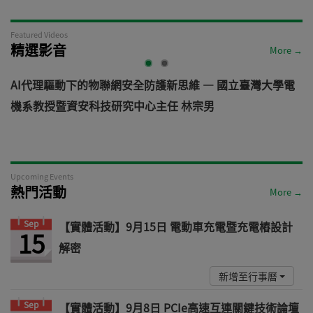
Featured Videos
精選影音
More →
AI代理驅動下的物聯網安全防護新思維 — 國立臺灣大學電
機系教授暨資安科技研究中心主任 林宗男
道
Upcoming Events
熱門活動
More →
Sep
【實體活動】9月15日 電動車充電暨充電樁設計
15
解密
新增至行事曆
Sep
【實體活動】9月8日 PCIe高速互連關鍵技術論壇