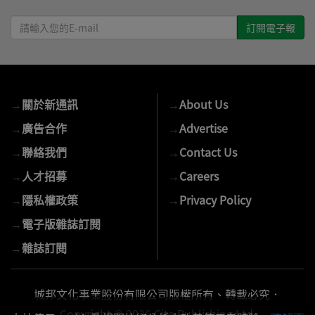
請
輸
入
您
的
→
關於新通訊
→
About Us
E-
mail
→
廣告合作
→
Advertise
→
聯絡我們
→
Contact Us
→
人才招募
→
Careers
→
隱私權政策
→
Privacy Policy
→
電子版雜誌訂閱
→
雜誌訂閱
城邦文化事業股份有限公司版權所有、轉載必究．
Copyright © 2026 Cite Publishing Ltd.