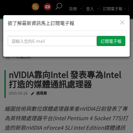
註冊
登入
訂閱電子報
×
欲了解最新資訊馬上訂閱電子報
Toggle
naviga
請
輸
入
> 市場分析
您
的
nVIDIA靠向Intel 發表專為Intel
E-
打造的媒體通訊處理器
mail
2005-05-26
趙珮菁
繪圖技術與數位媒體處理器業者nVIDIA日前發表了專
為英特爾處理器平台(Intel Pentium 4 Socket 775)打
造的新款nVIDIA nForce4 SLI Intel Edition媒體通訊