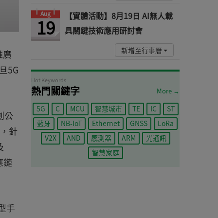
Aug
【實體活動】8月19日 AI無人載
19
具關鍵技術應用研討會
新增至行事曆
推廣
旦5G
Hot Keywords
熱門關鍵字
More →
5G
C
MCU
智慧城市
TE
IC
ST
創公
藍牙
NB-IoT
Ethernet
GNSS
LoRa
元，針
V2X
AND
感測器
ARM
光通訊
及
智慧家庭
應鏈
型手