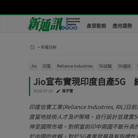
產業動態
應用趨勢
> 市場分析
Jio
印度
Reliance Industries
5G試驗
5G通訊
Jio宣布實現印度自產5G
2020-07-22
孫宇萱
印度信實工業(Reliance Industries, 
度當地技術人才及IP策略，自行設計並建置
伸至國際市場。對照當前印中兩國不斷升高
於中國的依賴，對於5G產業發展具有指標性