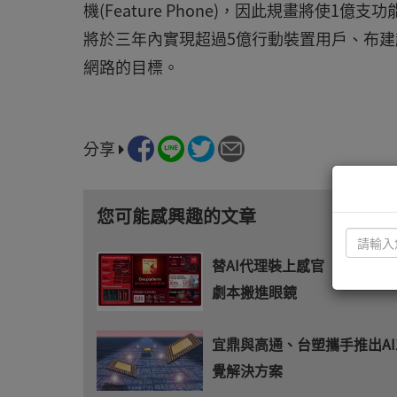
機(Feature Phone)，因此規畫將使1億
將於三年內實現超過5億行動裝置用戶、布建超
網路的目標。
分享
您可能感興趣的文章
替AI代理裝上感官 高通把
劇本搬進眼鏡
宜鼎與高通、台塑攜手推出A
覺解決方案