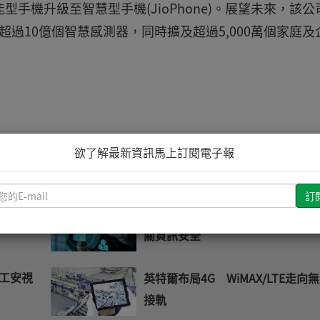
支功能型手機升級至智慧型手機(JioPhone)。展望未來，該
過10億個智慧感測器，同時擴及超過5,000萬個家庭及
欲了解最新資訊馬上訂閱電子報
推薦文章
請
輸
手機公版
搭配企業用中介軟體 智慧型手機
入
關資訊安全
您
的
E-
I工安視
英特爾布局4G WiMAX/LTE走向
mail
接軌