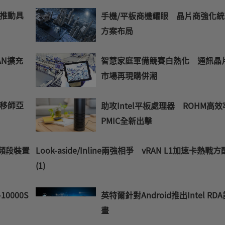
手推動具
手機/平板商機耀眼 晶片商強化
方案布局
AN擴充
智慧家庭軍備競賽白熱化 通訊晶
市場再現購併潮
移師亞
助攻Intel平板處理器 ROHM高效
PMIC全新出擊
z頻段裝置
Look-aside/Inline兩強相爭 vRAN L1加速卡熱戰方
(1)
10000S
英特爾針對Android推出Intel RD
畫