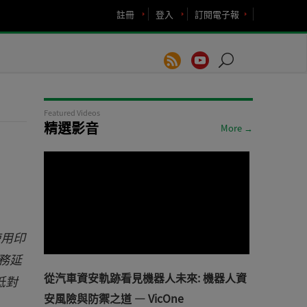
註冊
登入
訂閱電子報
Featured Videos
精選影音
More →
使用印
務延
從汽車資安軌跡看見機器人未來: 機器人資
低對
安風險與防禦之道 — VicOne