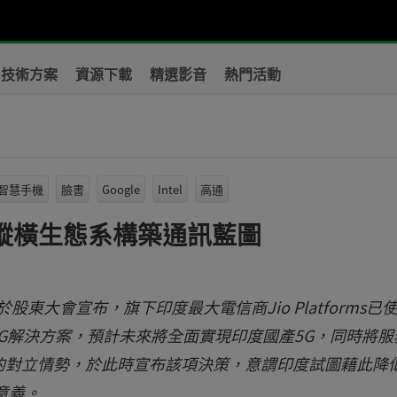
技術方案
資源下載
精選影音
熱門活動
智慧手機
臉書
Google
Intel
高通
 縱橫生態系構築通訊藍圖
RIL)日前於股東大會宣布，旗下印度最大電信商Jio Platforms已
5G解決方案，預計未來將全面實現印度國產5G，同時將服
的對立情勢，於此時宣布該項決策，意謂印度試圖藉此降
意義。