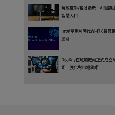
解放雙手/輕薄顯示 AI眼鏡
智慧入口
Intel擘劃AI時代Wi-Fi 8智
網路
DigiKey在班加羅爾正式成
司 強化對市場承諾