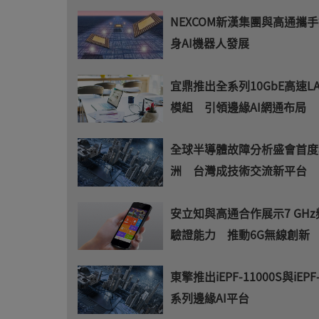
NEXCOM新漢集團與高通攜
身AI機器人發展
宜鼎推出全系列10GbE高速L
模組 引領邊緣AI網通布局
全球半導體故障分析盛會首度
洲 台灣成技術交流新平台
安立知與高通合作展示7 GH
驗證能力 推動6G無線創新
東擎推出iEPF-11000S與iEPF-
系列邊緣AI平台