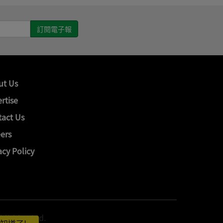
ut Us
rtise
act Us
ers
acy Policy
hing Ltd.