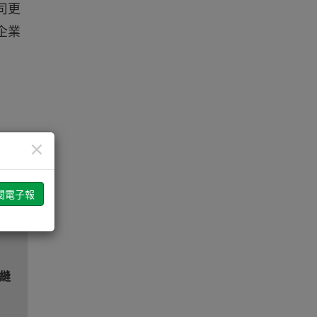
公司更
企業
×
把
無縫