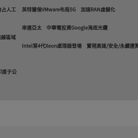
搶占人工
英特爾偕VMware布局5G 加速RAN虛擬化
串連亞太 中華電投資Google海底光纜
慧無線區域
Intel第4代Xeon處理器登場 實現高速/安全/永續運
立印度子公