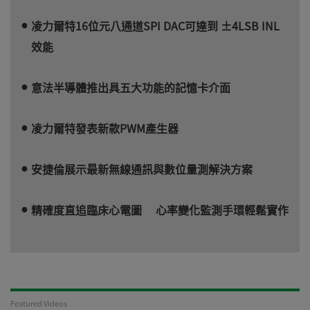
凌力爾特16位元八通道SPI DAC可達到 ±4LSB INL
效能
意法半導體推出具五大功能的記憶卡介面
凌力爾特發表新款PWM產生器
安捷倫展示最新無線通訊與數位量測解決方案
精確度直追臨床心電圖 心率變化監測手環輕鬆實作
Featured Videos