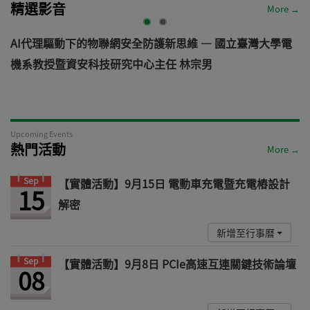
精選影音
More →
AI代理驅動下的物聯網安全防護新思維 — 國立臺灣大學電
機系教授暨資安科技研究中心主任 林宗男
道
Upcoming Events
熱門活動
More →
Sep
【實體活動】9月15日 電動車充電暨充電樁設計
15
解密
新增至行事曆
Sep
【實體活動】9月8日 PCIe高速互連關鍵技術論壇
08