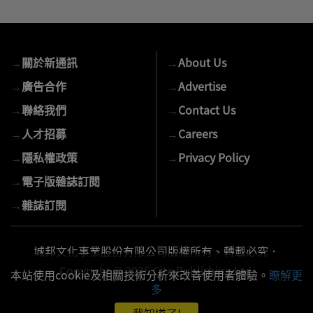
入
您
的
→
關於新通訊
→
About Us
E-
mail
→
廣告合作
→
Advertise
→
聯絡我們
→
Contact Us
→
人才招募
→
Careers
→
隱私權政策
→
Privacy Policy
→
電子版雜誌訂閱
→
雜誌訂閱
城邦文化事業股份有限公司版權所有、轉載必究．
Copyright © 2026 Cite Publishing Ltd.
本站使用cookie及相關技術分析來改善使用者體驗。
瞭解更
多