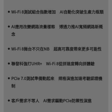
Wi-Fi 8測試組合指數增加 AI自動化突破生產力瓶頸
AI應用改變網路流量樣態 博通力推AI寬頻網路新概
念
Wi-Fi 8舞台不只在NB 超高可靠度帶來更多可能性
聯發科強打UHR+ Wi-Fi 8從拼速度轉向拼體驗
PCIe 7.0測試準備動起來 規格演進加速考驗認證機
制
客戶需求不等人 AI需求驅動PCIe防禦性演進