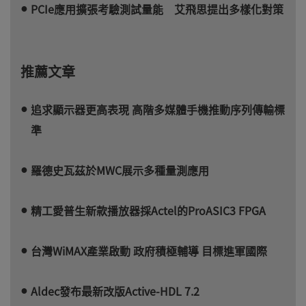
PCIe應用擴張考驗測試量能 艾飛思提出多樣化對策
推薦文章
追求顯示器更高表現 高階多媒體手機推動序列傳輸標
準
羅德史瓦茲於MWC展示多種量測應用
精工愛普生新款播放器採Actel的ProASIC3 FPGA
台灣WiMAX產業啟動 政府積極輔導 目標進軍國際
Aldec發布最新改版Active-HDL 7.2