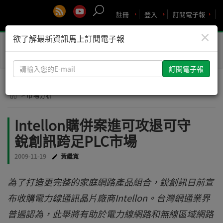
註冊
登入
訂閱電子報
×
欲了解最新資訊馬上訂閱電子報
Toggle
naviga
請
輸
入
> 市場分析
您
的
Intellon購併案進可攻退可守
E-
銳創訊跨足PLC市場
mail
2009-11-19
黃繼寬
為了打造更完整的家庭網路產品組合，銳創訊日前宣
布收購電力線通訊晶片廠商Intellon。台灣網通業界
普遍認為，此舉將有助於電力線網路和無線區域網路