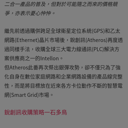
二合一產品的普及，但對於可能隨之而來的價格競
爭，亦表示憂心忡忡。
繼先前透過購併跨足全球衛星定位系統(GPS)和乙太
網路(Ethernet)晶片市場後，銳創訊(Atheros)再度透
過同樣手法，收購全球三大電力線通訊(PLC)解決方
案供應商之一的Intellon。
但Atheros此番再次祭出銀彈攻勢，卻不僅只為了強
化自身在數位家庭網路和企業網路設備的產品線完整
性，而是將目標放在近來各方卡位動作不斷的智慧電
網(Smart Grid)市場。
銳創訊收購策略一石多鳥