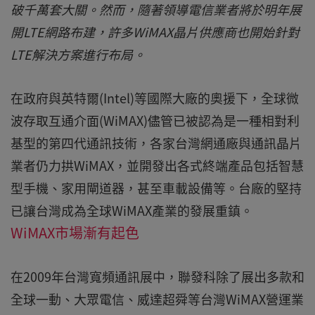
破千萬套大關。然而，隨著領導電信業者將於明年展
開LTE網路布建，許多WiMAX晶片供應商也開始針對
LTE解決方案進行布局。
在政府與英特爾(Intel)等國際大廠的奧援下，全球微
波存取互通介面(WiMAX)儘管已被認為是一種相對利
基型的第四代通訊技術，各家台灣網通廠與通訊晶片
業者仍力拱WiMAX，並開發出各式終端產品包括智慧
型手機、家用閘道器，甚至車載設備等。台廠的堅持
已讓台灣成為全球WiMAX產業的發展重鎮。
WiMAX市場漸有起色
在2009年台灣寬頻通訊展中，聯發科除了展出多款和
全球一動、大眾電信、威達超舜等台灣WiMAX營運業