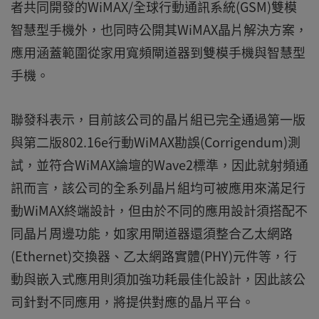
者共同開發的WiMAX/全球行動通訊系統(GSM)雙模
智慧型手機外，也同時公開其WiMAX晶片解決方案，
應用涵蓋範圍從家用寬頻閘道器到雙模手機與智慧型
手機。
聯發科表示，目前該公司的晶片組已完全通過第一版
與第二版802.16e行動WiMAX勘誤(Corrigendum)測
試，並符合WiMAX論壇的Wave2標準，因此就射頻通
訊而言，該公司的全系列晶片組均可被應用來滿足行
動WiMAX終端設計，但由於不同的應用設計須搭配不
同晶片周邊功能，如家用閘道器還須整合乙太網路
(Ethernet)交換器、乙太網路實體(PHY)元件等，行
動與嵌入式應用則須加強功耗最佳化設計，因此該公
司針對不同應用，將提供對應的晶片平台。