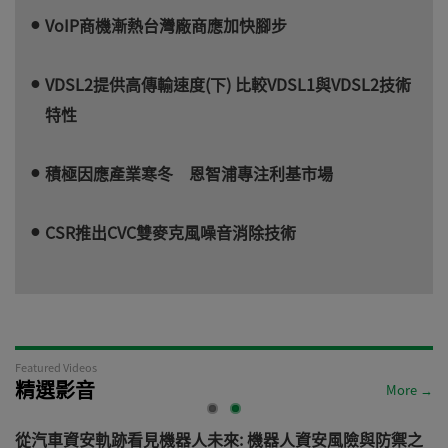
VoIP商機漸熱台灣廠商應加快腳步
VDSL2提供高傳輸速度(下) 比較VDSL1與VDSL2技術
特性
積極因應產業寒冬 恩智浦專注利基市場
CSR推出CVC雙麥克風噪音消除技術
Featured Videos
精選影音
More →
電
從汽車資安軌跡看見機器人未來: 機器人資安風險與防禦之