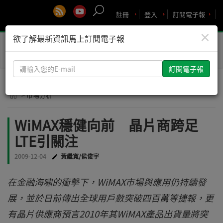
註冊
登入
訂閱電子報
×
欲了解最新資訊馬上訂閱電子報
Toggle
naviga
請
輸
入
> 市場分析
您
的
WiMAX穩健向前 晶片商跨足
E-
LTE引關注
mail
2009-12-04
黃繼寬/侯俊宇
在金融海嘯的衝擊下，WiMAX市場與應用仍持續發
展，並於日前傳出全球用戶數突破四百萬等捷報，更
有晶片供應商預言2010年其WiMAX產品出貨量將突