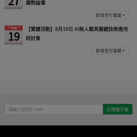
27
趨勢論壇
新增至行事曆
Aug
【實體活動】8月19日 AI無人載具關鍵技術應用
19
研討會
新增至行事曆
請
輸
入
您
的