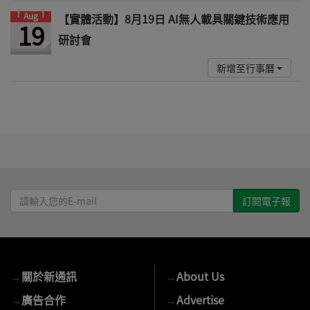
Aug
【實體活動】8月19日 AI無人載具關鍵技術應用
19
研討會
新增至行事曆
請
輸
入
您
的
→
關於新通訊
→
About Us
E-
mail
→
廣告合作
→
Advertise