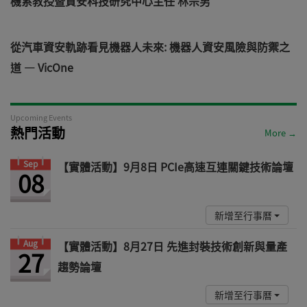
機系教授暨資安科技研究中心主任 林宗男
從汽車資安軌跡看見機器人未來: 機器人資安風險與防禦之
道 — VicOne
Upcoming Events
熱門活動
More →
Sep
【實體活動】9月8日 PCIe高速互連關鍵技術論壇
08
新增至行事曆
Aug
【實體活動】8月27日 先進封裝技術創新與量產
27
趨勢論壇
新增至行事曆