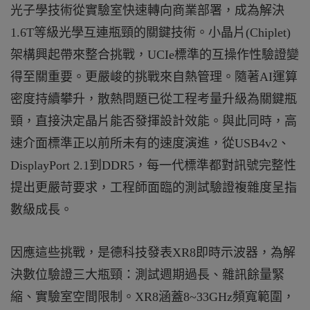
光子學技術從實驗室快速轉向商業部署，成為解決
1.6T等級光學互連瓶頸的關鍵技術。小晶片(Chiplet)
架構興起帶來整合挑戰，UCIe標準的互操作性驗證變
得至關重要。更嚴峻的挑戰來自熱管理。隨著AI運算
密度持續攀升，散熱問題已從工程考量升級為關鍵瓶
頸，直接決定晶片能否發揮設計效能。與此同時，高
速介面標準正以前所未有的速度演進，從USB4v2、
DisplayPort 2.1到DDR5，每一代標準都對訊號完整性
提出更嚴苛要求，工程師面臨的測試驗證複雜度呈指
數級成長。
因應這些挑戰，是德科技發表XR8即時示波器，為解
決數位驗證三大瓶頸：測試週期過長、雜訊餘量緊
縮、實驗室空間限制。XR8涵蓋8~33GHz頻寬範圍，