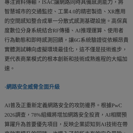
專注資料傳輸，ISAC讓網路同時具備感測能力，將
智慧城市的交通監控、工業4.0的精密製造、XR應用
的空間感知整合成單一分散式感測基礎設施。高保真
度數位分身系統結合RF傳播、AI推理運算、使用者
行為動態和即時感測回饋，讓6G系統驗證從依賴昂貴
實體測試轉向虛擬環境最佳化，這不僅是技術進步，
更代表商業模式的根本創新和技術成熟進程的大幅加
速。
·
網路安全威脅全面升級
AI
普及正重新定義網路安全的攻防邊界。根據PwC
2026調查，78%組織將增加網路安全投資，AI相關預
算躍升為首要優先項目，反映企業認知到AI技術在帶