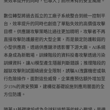
來效率提升的同時，也導入了前所未有的安全風險。
數位轉型將過去孤立的工廠子系統整合到統一控制平
台，效率提升的同時也創造了單點失效的高價值攻擊
目標。供應鏈攻擊策略比過往更加精明，攻擊者不再
直接攻擊防護嚴密的大型企業，而是鎖定防護較弱的
小型供應商，透過供應鏈滲透影響下游大廠。AI系統
本身成為新戰場，訓練階段的資料投毒攻擊透過污染
訓練資料，讓AI模型產生隱蔽判斷錯誤；推理階段的
越獄攻擊則試圖繞過安全限制，誘騙AI洩露機密或執
行危險操作。面對這些威脅，企業應預估額外增加至
少15%的資安預算，建構從基礎設施到應用層面的全
方位防護。
隨著AI基礎建設成為全球科技競爭的核心戰場，是德