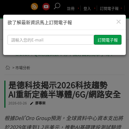
註冊
登入
訂閱電子報
×
欲了解最新資訊馬上訂閱電子報
Toggle
naviga
請
輸
入
🚨2029 PQC危機倒數！你準備好面對衝擊了嗎？
您
的
> 市場分析
E-
mail
是德科技揭示2026科技趨勢
AI重新定義半導體/6G/網路安全
2026-03-26
廖專崇
根據Dell'Oro Group預測，全球資料中心資本支出將
於2029年達到1.2兆美元，推動AI基礎建設測試驗證