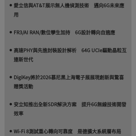
愛立信與AT&T展示無人機偵測技術 邁向6G未來應
用
FR3/AI RAN/數位孿生加持 6G設計轉向自適應
高速PHY與先進封裝設計解析 64G UCIe驅動晶粒互
連新世代
DigiKey將於2026慕尼黑上海電子展展現創新與驚喜
贈獎活動
安立知推出全新SDR解決方案 提升6G無線技術開發
效率
Wi-Fi 8測試重心轉向可靠度 是德擴大系統層布局