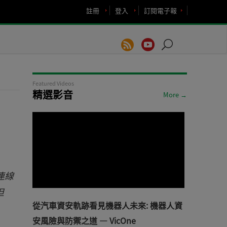
註冊
登入
訂閱電子報
Featured Videos
精選影音
More →
連線
但
從汽車資安軌跡看見機器人未來: 機器人資
安風險與防禦之道 — VicOne