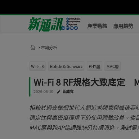
產業動態
應用趨勢
> 市場分析
Wi-Fi 8
Rohde & Schwarz
PHY層
MAC層
Wi-Fi 8 RF規格大致底定
2026-06-10
黃繼寬
相較於過去幾個世代大幅追求頻寬與峰值吞吐量，W
穩定性與高密度環境下的使用體驗改善。從目前
MAC層與跨AP協調機制仍持續演進，測試