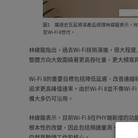
圖1 羅德史瓦茲資深產品經理林緯龍表示，Wi-F
至Wi-Fi 8世代。
林緯龍指出，過去Wi-Fi技術演進，很大程度上是由
整體方向大致圍繞著更高吞吐量、更大頻寬與更
Wi-Fi 8的重要目標包括降低延遲、改善連線
追求更高峰值速率。由於Wi-Fi 8並不像Wi
備大多仍可沿用。
林緯龍表示，目前Wi-Fi 8在PHY端新增
根本性的改變，因此包括頻譜量測、EVM(Error
仍然是驗證工作的核心。