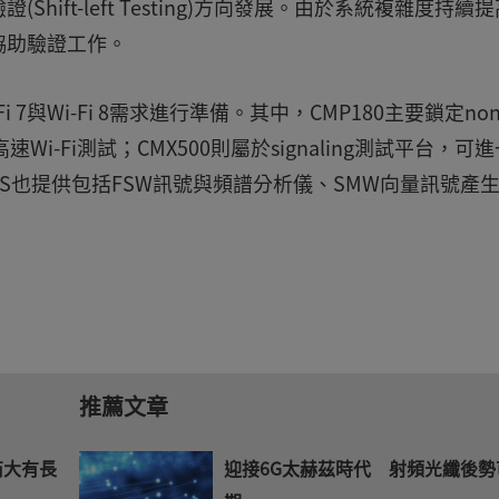
ift-left Testing)方向發展。由於系統複雜度持續
協助驗證工作。
7與Wi-Fi 8需求進行準備。其中，CMP180主要鎖定non
速Wi-Fi測試；CMX500則屬於signaling測試平台，可
R&S也提供包括FSW訊號與頻譜分析儀、SMW向量訊號產
推薦文章
智商大有長
迎接6G太赫茲時代 射頻光纖後勢