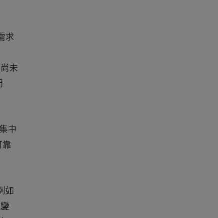
需求
細節尚未
問
要集中
可靠
例如
的變