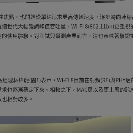
的關注焦點，也開始從單純追求更高傳輸速度，逐步轉向連線
大幅強調峰值吞吐量，Wi-Fi 8(802.11bn)更重視
定的使用體驗。對測試與量測產業而言，這也意味著驗證
深產品經理林緯龍(圖1)表示，Wi-Fi 8目前在射頻(RF)與PHY
求也逐漸穩定下來。相較之下，MAC層以及更上層的跨A
數也相對較多。