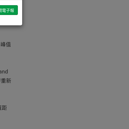
的核心
高峰值
and
時重新
蓋距