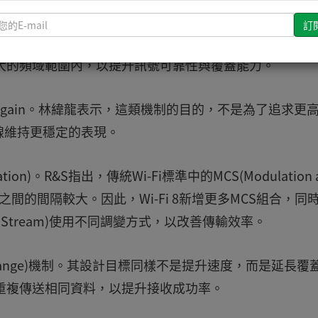
請
輸
是DRU(Distributed Resource Unit)。這項技術
入
更大的頻域範圍內，以提升訊號可靠性與覆蓋能力。
您
的
E-
wer gain。林緯龍表示，這類機制的目的，不是為了追求更
mail
線維持更穩定的表現。
ion)。R&S指出，傳統Wi-Fi標準中的MCS(Modulation 
SNR之間的間隔較大。因此，Wi-Fi 8新增更多MCS組合，同
l Stream)使用不同調變方式，以改善傳輸效率。
Long Range)機制。其設計目標同樣不是提升速度，而是延長覆
內重複傳送相同資料，以提升接收成功率。