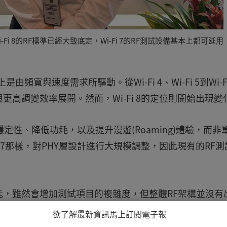
i 8的RF標準已經大致底定，Wi-Fi 7的RF測試設備基本上都可延用
頻寬與速度需求所驅動。從Wi-Fi 4、Wi-Fi 5到Wi-Fi
高調變效率展開。然而，Wi-Fi 8的定位則開始出現變
穩定性、降低功耗，以及提升漫遊(Roaming)體驗，而非
-Fi 7那樣，對PHY層設計進行大規模調整，因此現有的RF
的功能，雖然會增加測試項目的複雜度，但整體RF架構並沒有
 Vector Magnitude)、靈敏度、功率精度等既有測試
欲了解最新資訊馬上訂閱電子報