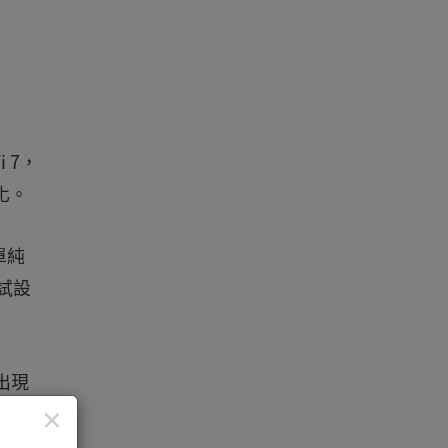
 7，
化。
單純
測試設
出現
項目，
×