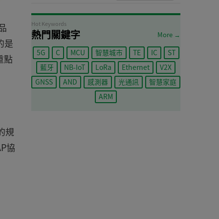
Hot Keywords
品
熱門關鍵字
More →
的是
5G
C
MCU
智慧城市
TE
IC
ST
重點
藍牙
NB-IoT
LoRa
Ethernet
V2X
GNSS
AND
感測器
光通訊
智慧家庭
ARM
層的規
P協