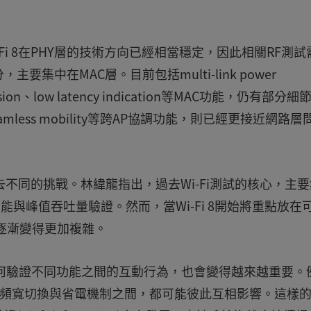
i 8在PHY層的技術方向已經相當穩定，因此相關RF測試
中在MAC層。目前包括multi-link power
ension、low latency indication等MAC功能，仍有部分
、seamless mobility等跨AP協調功能，則已經更接近網路層
過去不同的挑戰。林緯龍指出，過去Wi-Fi測試的核心，主
e)、RF性能與峰值吞吐量驗證。然而，當Wi-Fi 8開始將重點放在
逐漸變得更加複雜。
何驗證不同功能之間的互動行為，也會變得越來越重要。
、AP協調、動態頻寬切換與省電機制之間，都可能彼此互相影響。這樣