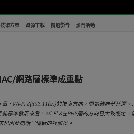
技術方案
資源下載
精選影音
熱門活動
 MAC/網路層標準成重點
i-Fi 8(802.11bn)的技術方向，開始轉向低延遲、
標準發展來看，Wi-Fi 8在PHY層的方向已大致底定，
需求也因此開始呈現新的複雜度。