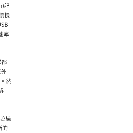
h)記
慢慢
SB
0速率
碟都
成外
品。然
訴
因為過
新的