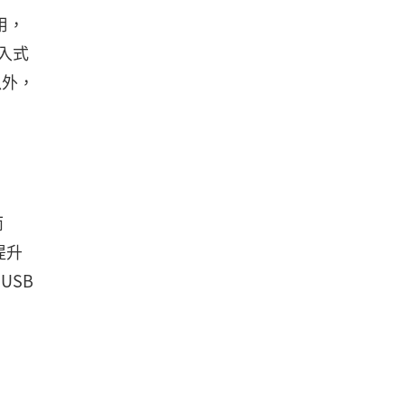
用，
嵌入式
以外，
而
提升
USB