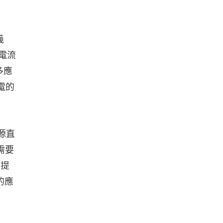
義
的電流
多應
電的
電源直
需要
的提
的應