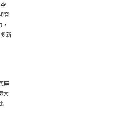
的空
頻寬
力，
許多新
底座
體大
此