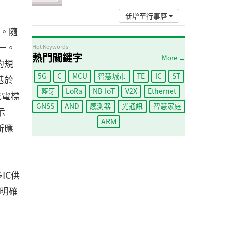
新增至行事曆
率。隨
一。
Hot Keywords
熱門關鍵字
More →
的規
5G
C
MCU
智慧城市
TE
IC
ST
基於
藍牙
LoRa
NB-IoT
V2X
Ethernet
充電標
GNSS
AND
感測器
光通訊
智慧家庭
示
ARM
的新應
IC供
常明確