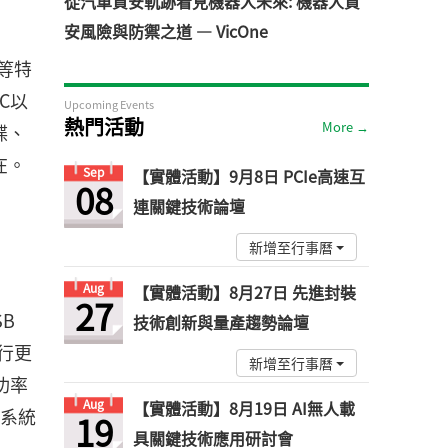
從汽車資安軌跡看見機器人未來: 機器人資
安風險與防禦之道 — VicOne
等特
C以
Upcoming Events
熱門活動
More →
碟、
在。
Sep
【實體活動】9月8日 PCIe高速互
08
連關鍵技術論壇
新增至行事曆
Aug
【實體活動】8月27日 先進封裝
27
SB
技術創新與量產趨勢論壇
進行更
新增至行事曆
功率
Aug
【實體活動】8月19日 AI無人載
個系統
19
具關鍵技術應用研討會