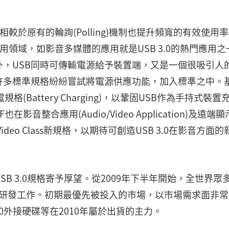
制，相較於原有的輪詢(Polling)機制也提升頻寬的有效使用
應用領域，如影音多媒體的應用就是USB 3.0的熱門應用之
，USB同時可傳輸電源給予裝置端，又是一個很吸引人
許多標準規格紛紛嘗試將電源供應功能，加入標準之中。
(Battery Charging)，以鞏固USB作為手持式裝置
音整合應用(Audio/Video Application)及遠端顯
io/Video Class新規格，以期待可創造USB 3.0在影音方面
B 3.0規格寄予厚望。從2009年下半年開始，全世界眾多
C設計研發工作。初期最優先被投入的市場，以市場需求面非
B 3.0外接硬碟等在2010年屬於出貨的主力。