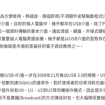
因為方便使用、熱插拔、隨插即用(不須額外安裝驅動程式)
要介面。目前的個人電腦中，幾乎都存在USB介面，除了P
成一個資料傳輸的基本介面。諸如滑鼠、鍵盤、外接式硬
重要個人電腦周邊設備，幾乎都是以USB介面的型態存
技術無疑是市場前景最好的電子資訊應用之一。
USB-IF)進一步在2008年11月推出USB 3.0的規格。U
提升十倍數到達5Gbit/s的速率外，對於使用者的功率消耗也
提升到有U0、U1、U2到U3等四種操作模式，因此提升
而不是廣播(Broadcast)的方式傳送封包，也大幅降低整