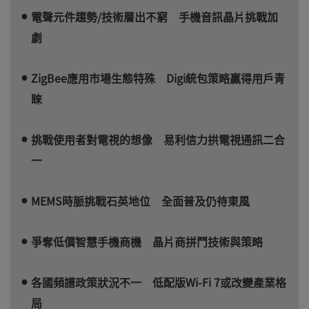
電聲元件趨勢/技術層出不窮 手機音訊晶片挑戰加
劇
ZigBee應用市場生態特殊 Digi統包策略贏得用戶青
睞
挑戰使用者對電視的想像 易利信力拱電視通訊二合
一
MEMS時脈挑戰石英地位 全面普及仍待東風
爭奪低價智慧手機商機 晶片商拼鬥技術與策略
各國頻譜政策狀況不一 低配版Wi-Fi 7或改變產業格
局