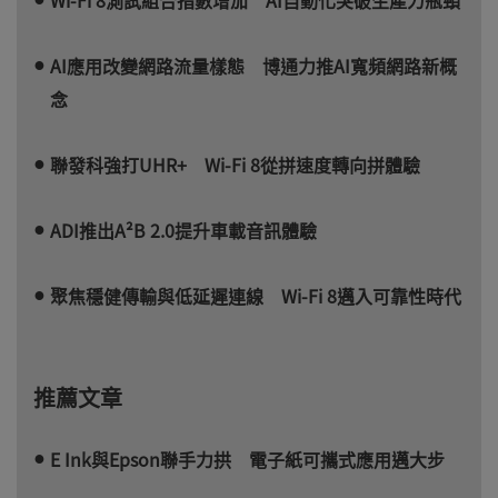
AI應用改變網路流量樣態 博通力推AI寬頻網路新概
念
聯發科強打UHR+ Wi-Fi 8從拼速度轉向拼體驗
ADI推出A²B 2.0提升車載音訊體驗
聚焦穩健傳輸與低延遲連線 Wi-Fi 8邁入可靠性時代
推薦文章
E Ink與Epson聯手力拱 電子紙可攜式應用邁大步