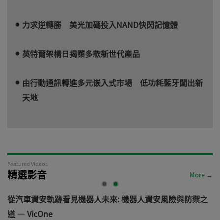
力求逆轉勝 美光加碼投入NAND快閃記憶體
英特爾架構日揭櫫多款新世代產品
由行動通訊轉進多元嵌入式市場 低功耗藍牙闖出新
天地
Featured Videos
精選影音
More →
電
從汽車資安軌跡看見機器人未來: 機器人資安風險與防禦之
道 — VicOne