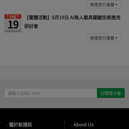
新增至行事曆
Aug
【實體活動】8月19日 AI無人載具關鍵技術應用
19
研討會
新增至行事曆
請
輸
入
您
的
→
關於新通訊
→
About Us
E-