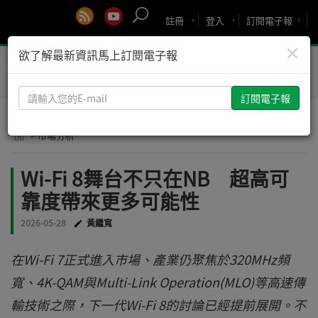
註冊
登入
訂閱電子報
×
欲了解最新資訊馬上訂閱電子報
Toggle
naviga
請
輸
入
> 市場分析
您
的
Wi-Fi 8舞台不只在NB 超高可
E-
靠度帶來更多可能性
mail
2026-05-28
黃繼寬
在Wi-Fi 7正式進入市場、產業仍聚焦於320MHz頻
寬、4K-QAM與Multi-Link Operation(MLO)等高速傳
輸技術之際，下一代Wi-Fi 8的討論已經提前展開。不