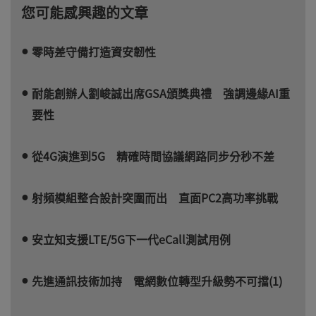
您可能感興趣的文章
零時差守備打造資安韌性
耐能創辦人劉峻誠出席GSA頒獎典禮 強調邊緣AI重
要性
從4G演進到5G 精確時間協議網路同步分秒不差
射頻模組整合設計突圍而出 直面PC2高功率挑戰
安立知支援LTE/5G下一代eCall測試用例
先進通訊技術加持 電網數位轉型升級勢不可擋(1)