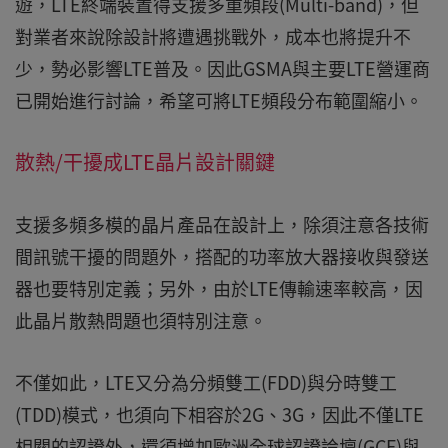
遊，LTE終端裝置得支援多重頻段(Multi-band)，但
對業者來說除設計將遭遇挑戰外，成本也將提升不
少，勢必影響LTE普及。因此GSMA與主要LTE營運商
已開始進行討論，希望可將LTE頻段分布範圍縮小。
散熱/干擾成LTE晶片設計關鍵
支援多頻多模的晶片產品在設計上，除須注意各技術
間訊號干擾的問題外，搭配的功率放大器接收與發送
器也要特別定義；另外，由於LTE傳輸速率較高，因
此晶片散熱問題也須特別注意。
不僅如此，LTE又分為分頻雙工(FDD)與分時雙工
(TDD)模式，也須向下相容於2G、3G，因此不僅LTE
相關的認證外，還須增加歐洲全球認證論壇(GCF)與