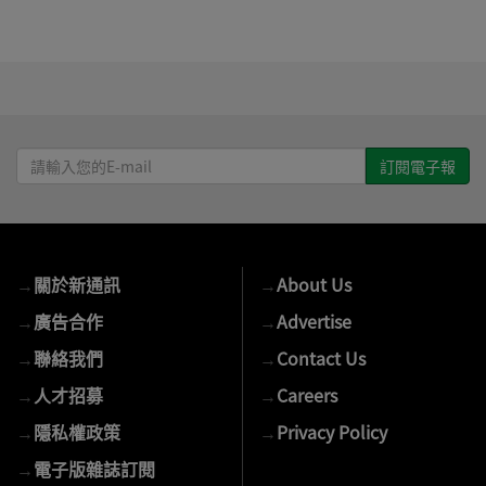
請
輸
入
您
的
→
關於新通訊
→
About Us
E-
mail
→
廣告合作
→
Advertise
→
聯絡我們
→
Contact Us
→
人才招募
→
Careers
→
隱私權政策
→
Privacy Policy
→
電子版雜誌訂閱