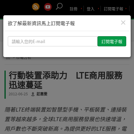
註冊
登入
訂閱電子報
×
欲了解最新資訊馬上訂閱電子報
Toggle
naviga
請
輸
入
> 市場分析
您
的
行動裝置添助力 LTE商用服務
E-
迅速蔓延
mail
2012-06-25
莊惠雯
隨著LTE終端裝置如智慧型手機、平板裝置、連接裝
置等越來越多，全球LTE商用服務發展也快速增溫，
用戶數也不斷突破新高。為提供更好的LTE服務，電