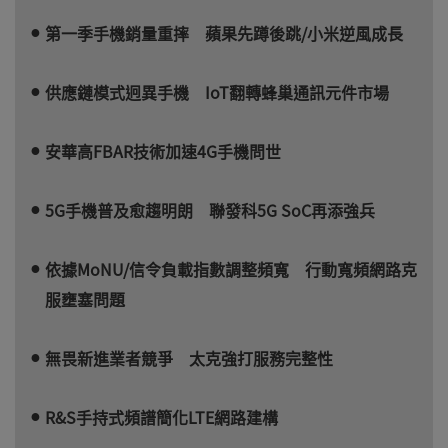
第一季手機銷量重摔 蘋果先蹲後跳/小米逆風成長
供應鏈模式迥異手機 IoT翻轉蜂巢通訊元件市場
安華高FBAR技術加速4G手機問世
5G手機普及愈趨明朗 聯發科5G SoC再添強兵
依據MoNU/信令負載指數調整頻寬 行動寬頻網路克
服壅塞問題
無畏新進業者競爭 太克強打服務完整性
R&S手持式頻譜簡化LTE網路建構