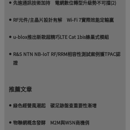
先進通訊技術加持 電網數位轉型升級勢不可擋(2)
RF元件/主晶片設計有解 Wi-Fi 7實際效能定輸贏
u-blox推出新款超精巧LTE Cat 1bis蜂巢式模組
R&S NTN NB-IoT RF/RRM相容性測試案例獲TPAC認
證
推薦文章
綠色經營風潮起 碳足跡盤查重要性漸增
物聯網概念發酵 M2M與WSN商機俏