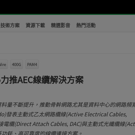
技術方案
資源下載
精選影音
熱門活動
ire
400G
PAM4
do力推AEC線纜解決方案
資料量不斷提升，推動骨幹網路尤其是資料中心的網路頻
主動式乙太網路纜線(Active Electrical Cables,
irect Attach Cables, DAC)與主動式光纖纜線(Acti
低成本、低功耗、高可靠度的線纜連接方案。