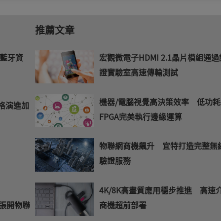
的
E-
推薦文章
mail
藍牙資
宏觀微電子HDMI 2.1晶片模組通過
證實驗室高速傳輸測試
機器/電腦視覺高決策效率 低功耗
規格演進加
FPGA完美執行邊緣運算
物聯網商機飆升 宜特打造完整無
驗證服務
4K/8K高畫質應用穩步推進 高速
商機超前部署
A張開物聯