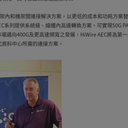
的機架內和機架間連接解決方案，以更低的成本和功耗方案
指出，AEC系列提供系統級、線纜內高速轉換方案，可實現50G PA
場邁向400G及更高速頻寬之發展，HiWire AEC將為第
代資料中心所需的連接方案。