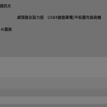
光通訊光
處理器全面力挺 USB4搶進筆電/
板擴充座商機
AI重新