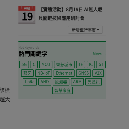
Aug
【實體活動】8月19日 AI無人載
19
具關鍵技術應用研討會
新增至行事曆
Hot Keywords
熱門關鍵字
More →
5G
C
MCU
智慧城市
TE
IC
ST
藍牙
NB-IoT
Ethernet
GNSS
V2X
LoRa
AND
感測器
ARM
光通訊
，該標
智慧家庭
為超大