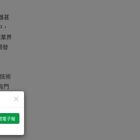
器甚
中，
領業界
頒發
速技術
有門
建立
×