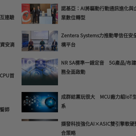
諾基亞：AI將驅動行動通訊進化與
路互連驗
業數位轉型
Zentera Systems力推動零信任
網資安滴
構平台
NR SA標準一錘定音 5G產品/布建
務全面啟動
 CPU首
成群結黨玩很大 MCU廠力組IoT
系
室誓師
擷發科技強化AI×ASIC雙引擎軟硬
合策略