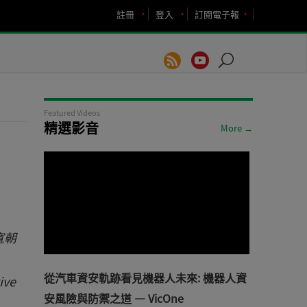
註冊
登入
訂閱電子報
Featured Videos
精選影音
More →
寬朝
從汽車資安軌跡看見機器人未來: 機器人資
ve
安風險與防禦之道 — VicOne