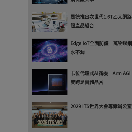
是德推出次世代1.6T乙太網
證產品組合
Edge IoT全面防護 萬物聯
水不漏
卡位代理式AI商機 Arm AGI
度跨足實體晶片
2029 ITS世界大會專案辦公