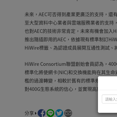
未來，AEC可否得到產業更廣泛的支持，還
至大型資料中心業者與雲端服務業者的支持，
也對AEC的技術非常肯定，未來有機會加入HiW
推出隨插即用的AEC，依據現有標準制訂HiW
HiWire標籤、為認證成員展開互通性測試、
HiWire Consortium聯盟創始會員認為，4
標準化將使網卡(NIC)和交換機能夠在其生命
檻的過渡轉變，相較於舊有的標準規範，廠商需要更
對400G生態系統的信心，並實現高度互通性
分享