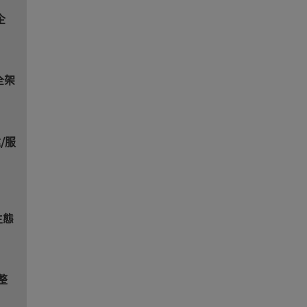
企
安全架
/服
生態
整