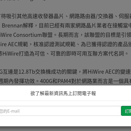
有待吸引其他高速收發器晶片、網路路由器/交換器、伺服
Brennan解釋，目前已經有兩家網路晶片業者在接觸當
ire Consortium聯盟。長期而言，該聯盟的目標是引
ire AEC規範，核准認證測試規範、為已獲得認證的產品
將HiWire打造為可信、可靠的即時可用互聯方案代名詞。
00G互連是12.8Tb交換機成功的關鍵，將HiWire AEC的變
週期內發揮功效。400G和PAM4對於網路業而言是一個具
多的系統認證工作。HiWire Consortium將協助
欲了解最新資訊馬上訂閱電子報
。
請
輸
入
您