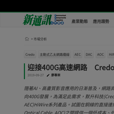
產業動態
應用趨勢
> 市場分析
Credo
主動式乙太網路纜線
AEC
DAC
AOC
HiW
迎接400G高速網路 Cre
2019-09-27
廖專崇
隨著AI、高畫質影音應用的日漸普及，網路
向400G發展，為滿足此需求，默升科技(Credo)發表
AEC)HiWire系列產品。試圖在銅線的直接連接電纜(D
Optical Cable, AOC)之間提供一個