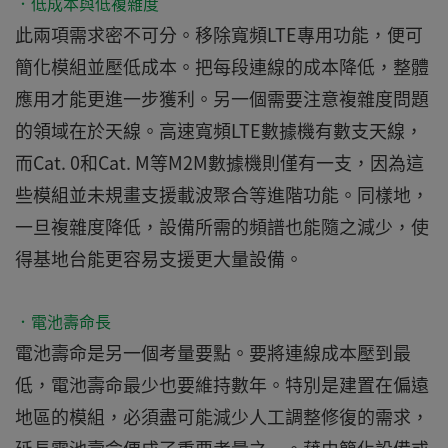
．低成本與低複雜度
此兩項需求密不可分。移除寬頻LTE專用功能，便可
簡化模組並壓低成本。把每段連線的成本降低，整體
應用才能更進一步獲利。另一個需要注意複雜度問題
的領域在於天線。高速寬頻LTE數據機有數支天線，
而Cat. 0和Cat. M等M2M數據機則僅有一支，因為這
些模組並未規畫支援載波聚合等進階功能。同樣地，
一旦複雜度降低，設備所需的頻譜也能隨之減少，使
得基地台能更容易支援更大量設備。
．電池壽命長
電池壽命是另一個考量要點。要將連線成本壓到最
低，電池壽命最少也要維持數年。特別是建置在偏遠
地區的模組，必須盡可能減少人工調整修復的需求，