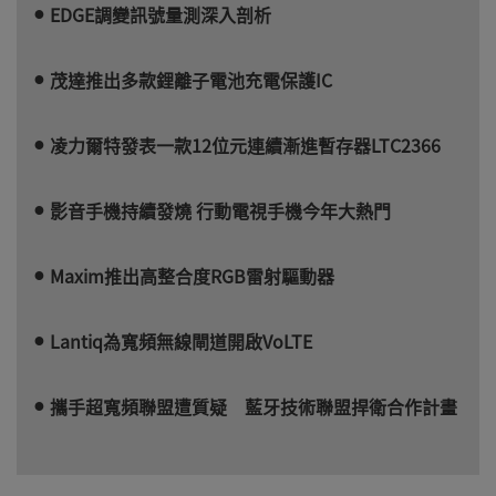
EDGE調變訊號量測深入剖析
茂達推出多款鋰離子電池充電保護IC
凌力爾特發表一款12位元連續漸進暫存器LTC2366
影音手機持續發燒 行動電視手機今年大熱門
Maxim推出高整合度RGB雷射驅動器
Lantiq為寬頻無線閘道開啟VoLTE
攜手超寬頻聯盟遭質疑 藍牙技術聯盟捍衛合作計畫