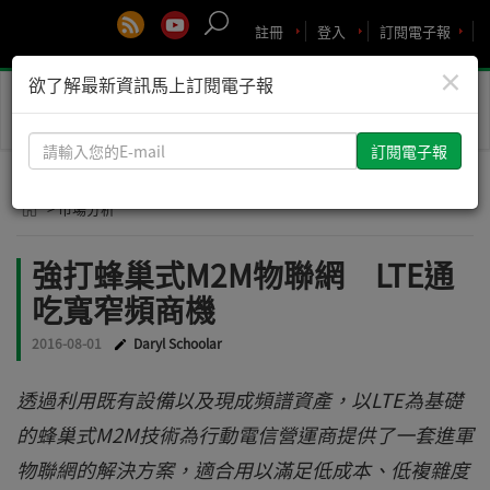
註冊
登入
訂閱電子報
×
欲了解最新資訊馬上訂閱電子報
Toggle
naviga
請
輸
入
> 市場分析
您
的
強打蜂巢式M2M物聯網 LTE通
E-
吃寬窄頻商機
mail
2016-08-01
Daryl Schoolar
透過利用既有設備以及現成頻譜資產，以LTE為基礎
的蜂巢式M2M技術為行動電信營運商提供了一套進軍
物聯網的解決方案，適合用以滿足低成本、低複雜度