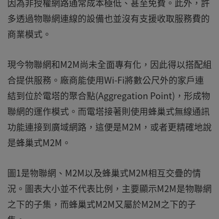
因為非授權網路通常成本極低、甚至免費。此外，許
多透過物聯網連線的設備也並沒有支援收取服務費的
商業模式。
現今物聯網和M2M尚未全面專有化，因此得以搭配組
合提供服務。廠商能使用Wi-Fi將數公尺外的家戶連
結到位於電塔的聚合點(Aggregation Point)，形成物
聯網的運作模式。而電塔接著則使用蜂巢式無線通訊
功能連接到廣域網路，這便是M2M，或者更精確地說
是蜂巢式M2M。
圖1是物聯網、M2M以及蜂巢式M2M相互交疊的情
況。圖表大小並不代表比例，主要顯示M2M是物聯網
之下的子集，而蜂巢式M2M又屬於M2M之下的子