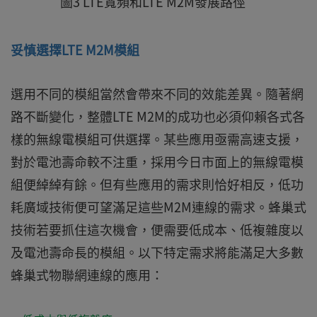
圖3 LTE寬頻和LTE M2M發展路徑
妥慎選擇LTE M2M模組
選用不同的模組當然會帶來不同的效能差異。隨著網
路不斷變化，整體LTE M2M的成功也必須仰賴各式各
樣的無線電模組可供選擇。某些應用亟需高速支援，
對於電池壽命較不注重，採用今日市面上的無線電模
組便綽綽有餘。但有些應用的需求則恰好相反，低功
耗廣域技術便可望滿足這些M2M連線的需求。蜂巢式
技術若要抓住這次機會，便需要低成本、低複雜度以
及電池壽命長的模組。以下特定需求將能滿足大多數
蜂巢式物聯網連線的應用：