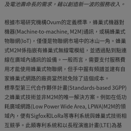
及電池壽命長的需求，藉以創造新一波的服務收入。
根據市場研究機構Ovum的定義標準，蜂巢式機器對
機器(Machine-to-machine, M2M)通訊，或稱蜂巢式
物聯網(IoT)，僅僅是物聯網市場中的冰山一角。蜂巢
式M2M係指嵌有蜂巢式無線電模組，並透過點到點連
線在廣域內通訊的設備。一般而言，需要支付服務費
用才能使用蜂巢式物聯網，但手中握有頻譜並建有自
家蜂巢式網路的廠商當然就免除了這個成本。
標準型第三代合作夥伴計畫(Standards-based 3GPP)
之蜂巢式技術並非M2M的唯一解決方案。例如在低功
耗廣域網路(Low Power Wide Area, LPWA)M2M的領
域內，便有Sigfox和LoRa等專利系統與蜂巢式技術相
互競爭。此類專利系統和以長程演進計畫(LTE)為基