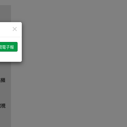
×
案
聯驅
高頻
電視