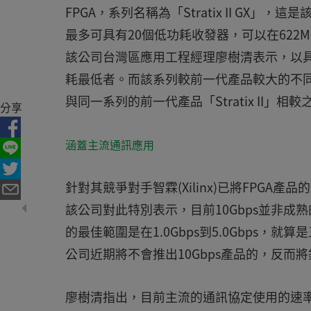
FPGA，系列名稱為「Stratix II GX
最多可具有20個低功耗收發器，可以在622Mbp
該公司台灣區應用工程經理廖樹清表示，以具
耗最低者。而該系列較前一代產品較大的不
與同一系列的前一代產品「Stratix II」相較之
分享
涵蓋主流通訊應用
針對其競爭對手智霖(Xilinx)已將FPGA產品的
該公司對此特別表示，目前10Gbps並非
的最佳範圍是在1.0Gbps到5.0Gbps，就算是
公司近期將不會推出10Gbps產品的，反而將
廖樹清指出，目前主流的通訊協定使用的速率，