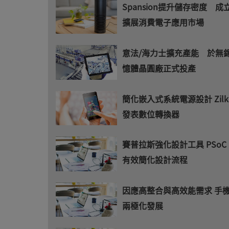
Spansion提升儲存密度 
擴展消費電子應用市場
意法/海力士擴充產能 於無
憶體晶圓廠正式投產
簡化嵌入式系統電源設計 Zilker
發表數位轉換器
賽普拉斯強化設計工具 PSoC Ex
有效簡化設計流程
因應高整合與高效能需求 手機
兩極化發展