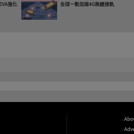
EVA強化
全球一動加速4G無縫接軌
→
Abo
→
Adve