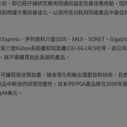
之初，即已經仔細研究應用與通訊協定的最佳應用點，因
行資料通道和時鐘方案的最佳化，以保持低功耗與同級產品中最佳
 Express、序列資料介面(SDI)、XAUI、SONET、Gigabi
O和通用電氣介面6Gbps長距離和短距離(CEI-6G-LR/SR)等。該公
ps，就不需購買如此高速的產品。
動態可編程發送預加重、接收等化和輸出電壓控制技術，且
中較佳的訊號完整性。該系列FPGA產品將在2006年第
49美元。