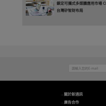
鎖定可攜式多媒體應用市場 C
台灣矽智財布局
請
輸
入
您
的
→
關於新通訊
E-
mail
→
廣告合作