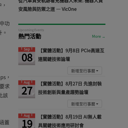
從汽車資安軌跡看見機器人未來: 機器人資
中，
安風險與防禦之道 — VicOne
中功
Upcoming Events
升。
熱門活動
More →
Sep
【實體活動】9月8日 PCIe高速互
08
連關鍵技術論壇
新增至行事曆
ps，
Aug
【實體活動】8月27日 先進封裝
要求
27
技術創新與量產趨勢論壇
因此該
新增至行事曆
Aug
【實體活動】8月19日 AI無人載
19
涵蓋
具關鍵技術應用研討會