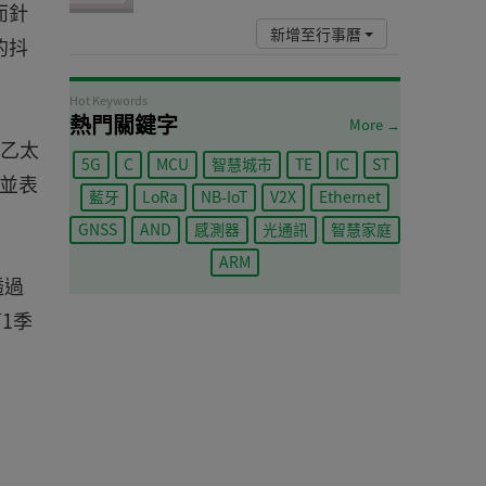
而針
新增至行事曆
的抖
Hot Keywords
熱門關鍵字
More →
t乙太
5G
C
MCU
智慧城市
TE
IC
ST
司並表
藍牙
LoRa
NB-IoT
V2X
Ethernet
GNSS
AND
感測器
光通訊
智慧家庭
ARM
透過
1季