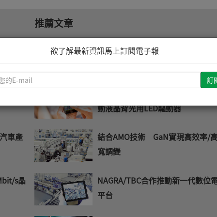
推薦文章
亞德諾
TI推出首款零待機功耗PSR解決方
欲了解最新資訊馬上訂閱電子報
請
輸
/衛星通
羅姆推出對應低功耗大畫面8燈串
入
動液晶背光用LED驅動器
您
的
E-
汽車產
結合AMO技術 GaN實現高效率/
mail
寬調變
it/s晶
NAGRA/TBC合作推動新一代數位
平台