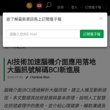
註冊
登入
訂閱電子報
×
欲了解最新資訊馬上訂閱電子報
Toggle
naviga
請
輸
入
> 市場分析
您
的
AI技術加速腦機介面應用落地
E-
大腦訊號解碼BCI新進展
mail
2026-07-01
Charlene Wan
腦機介面(BCI)透過解析大腦訊號，建立人機互動新途
徑。本文整理其技術發展與基本原理，說明人工智慧
在訊號處理中的應用，並介紹心理健康、輔助溝通及