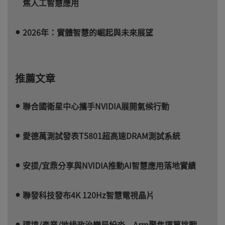
焦人工智慧應用
2026年：實體智慧的崛起與未來展望
推薦文章
聯合國衛星中心攜手NVIDIA展開氣候行動
愛德萬測試發表T5801超高速DRAM測試系統
安提/宜鼎分享與NVIDIA推動AI智慧應用落地實績
聯發科技發布4K 120Hz智慧電視晶片
環境/產業/地緣政治變局紛沓 Arm聚焦運算挑戰