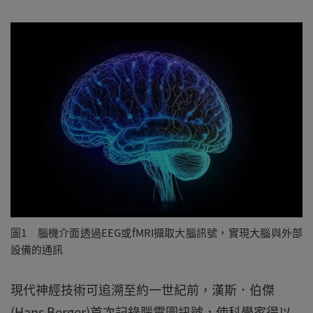
圖1 腦機介面透過EEG或fMRI擷取大腦訊號，實現大腦與外部
設備的通訊
現代神經技術可追溯至約一世紀前，漢斯．伯傑
(Hans Berger)首次記錄腦電圖訊號，使科學家得以