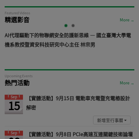
Featured Videos
精選影音
More →
AI代理驅動下的物聯網安全防護新思維 — 國立臺灣大學電
機系教授暨資安科技研究中心主任 林宗男
道
Upcoming Events
熱門活動
More →
Sep
【實體活動】9月15日 電動車充電暨充電樁設計
15
解密
新增至行事曆
Sep
【實體活動】9月8日 PCIe高速互連關鍵技術論壇