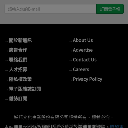
請
輸
入
您
的
→
關於新通訊
→
About Us
E-
mail
→
廣告合作
→
Advertise
→
聯絡我們
→
Contact Us
→
人才招募
→
Careers
→
隱私權政策
→
Privacy Policy
→
電子版雜誌訂閱
→
雜誌訂閱
城邦文化事業股份有限公司版權所有、轉載必究．
Copyright © 2026 Cite Publishing Ltd.
本站使用cookie及相關技術分析來改善使用者體驗。
瞭解更