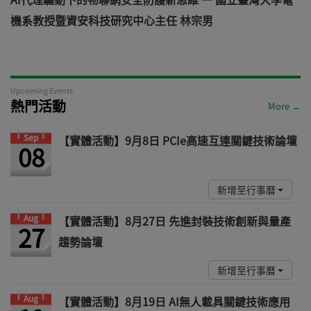
機系教授暨資安科技研究中心主任 林宗男
道
Upcoming Events
熱門活動
More →
Sep
【實體活動】9月8日 PCIe高速互連關鍵技術論壇
08
新增至行事曆
Aug
【實體活動】8月27日 先進封裝技術創新與量產
27
趨勢論壇
新增至行事曆
Aug
【實體活動】8月19日 AI無人載具關鍵技術應用