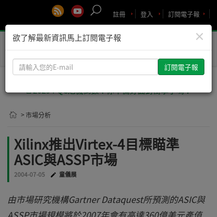
註冊
登入
訂閱電子報
×
欲了解最新資訊馬上訂閱電子報
Toggle
naviga
請
輸
入
🚨2029 PQC危機倒數！你準備好面對衝擊了嗎？
您
的
> 市場分析
E-
mail
Xilinx推出Virtex-4目標瞄準
ASIC與ASSP市場
2004-07-05
童儀展
由市場研究機構Gartner Dataquest所預測的ASIC與
ASSP市場規模將於2007年會有高達360億美元產值...