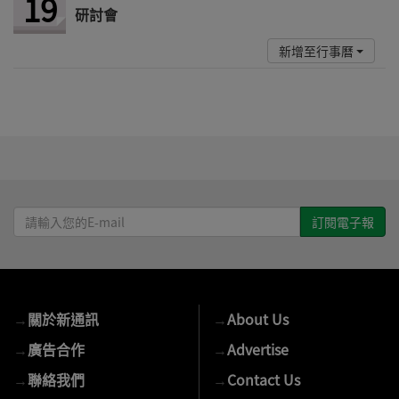
19
研討會
新增至行事曆
請
輸
入
您
的
→
關於新通訊
→
About Us
E-
mail
→
廣告合作
→
Advertise
→
聯絡我們
→
Contact Us