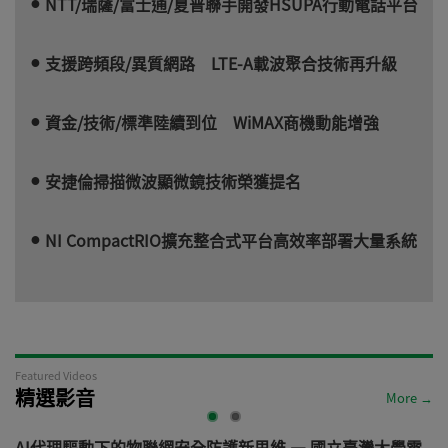
NTT/瑞薩/富士通/夏普聯手開發HSUPA行動電話平台
支援跨頻段/異質網路 LTE-A載波聚合技術再升級
資金/技術/標準陸續到位 WiMAX商機動能增強
安捷倫掃描微波顯微鏡技術榮獲提名
NI CompactRIO擴充整合式平台高效率部署大量系統
Featured Videos
精選影音
More →
AI代理驅動下的物聯網安全防護新思維 — 國立臺灣大學電