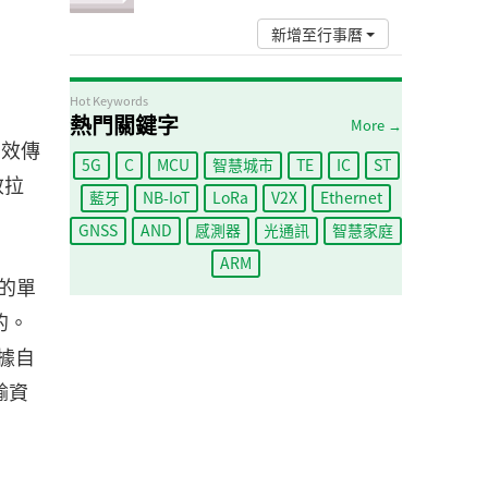
新增至行事曆
Hot Keywords
熱門關鍵字
More →
有效傳
5G
C
MCU
智慧城市
TE
IC
ST
效拉
藍牙
NB-IoT
LoRa
V2X
Ethernet
GNSS
AND
感測器
光通訊
智慧家庭
ARM
的單
的。
根據自
輸資