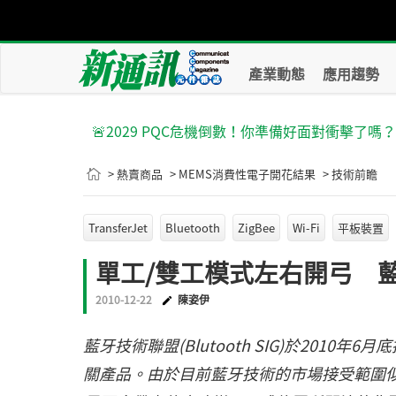
產業動態
應用趨勢
🚨2029 PQC危機倒數！你準備好面對衝擊了嗎
> 熱賣商品
> MEMS消費性電子開花結果
> 技術前瞻
TransferJet
Bluetooth
ZigBee
Wi-Fi
平板裝置
單工/雙工模式左右開弓 藍
2010-12-22
陳姿伊
藍牙技術聯盟(Blutooth SIG)於2010
關產品。由於目前藍牙技術的市場接受範圍似乎仍