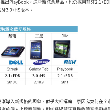
推出PlayBook，這些新概念產品，也仍採用藍牙2.1+ED
藍牙3.0+HS版本。
逐漸導入新規格的現象，似乎大相逕庭。原因究竟何在？
費者的個人小檔案傳輸，例如透過藍牙耳機收聽音樂和接