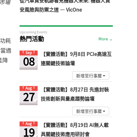
從汽車資安軌跡看見機器人未來: 機器人資
市場
安風險與防禦之道 — VicOne
Upcoming Events
熱門活動
More →
低功耗
相當適
Sep
【實體活動】9月8日 PCIe高速互
08
能降
連關鍵技術論壇
新增至行事曆
Aug
【實體活動】8月27日 先進封裝
27
技術創新與量產趨勢論壇
新增至行事曆
Aug
【實體活動】8月19日 AI無人載
19
具關鍵技術應用研討會