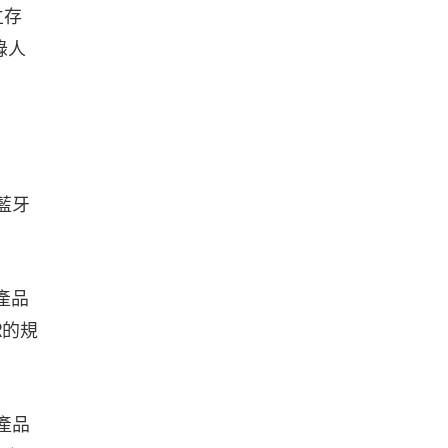
立存
錄人
藍牙
產品
R的規
腦產品