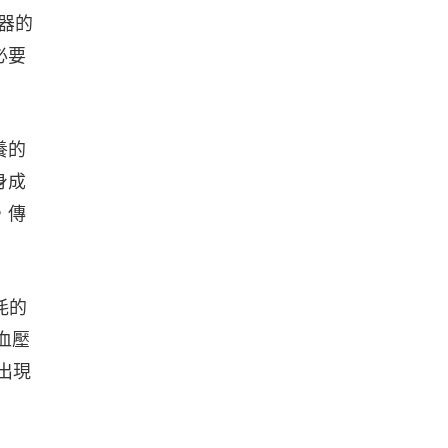
器的
必要
養的
身成
，傳
耗的
血壓
出現