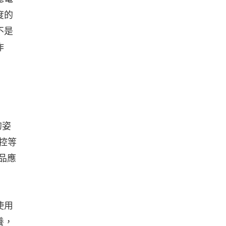
度的
不是
作
的姿
控等
產品應
使用
養，