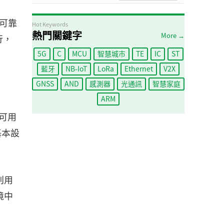
、可靠
Hot Keywords
熱門關鍵字
More →
行，
5G
C
MCU
智慧城市
TE
IC
ST
藍牙
NB-IoT
LoRa
Ethernet
V2X
GNSS
AND
感測器
光通訊
智慧家庭
ARM
道可用
基本設
利用
境中