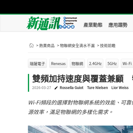
產業動態
應用趨勢
> 熱賣商品
> 物聯網安全滴水不漏
> 技術前瞻
瑞薩電子
Renesas
物聯網
2.4GHz
5GHz
Wi-Fi
雙頻加持速度與覆蓋兼顧 物
2026-03-27
Rossella Guiot
Ture Nielsen
Lior Weiss
Wi-Fi頻段的選擇對物聯網系統的效能、
源效率，滿足物聯網的多樣化需求。