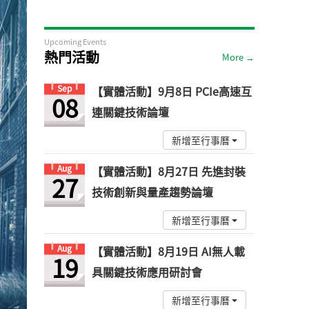
Upcoming Events
熱門活動
More →
Sep
【實體活動】9月8日 PCIe高速互
08
連關鍵技術論壇
新增至行事曆
Aug
【實體活動】8月27日 先進封裝
27
技術創新與量產趨勢論壇
新增至行事曆
Aug
【實體活動】8月19日 AI無人載
19
具關鍵技術應用研討會
新增至行事曆