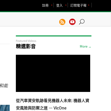
註冊
登入
訂閱電子報
Featured Videos
精選影音
More →
和能
從汽車資安軌跡看見機器人未來: 機器人資
安風險與防禦之道 — VicOne