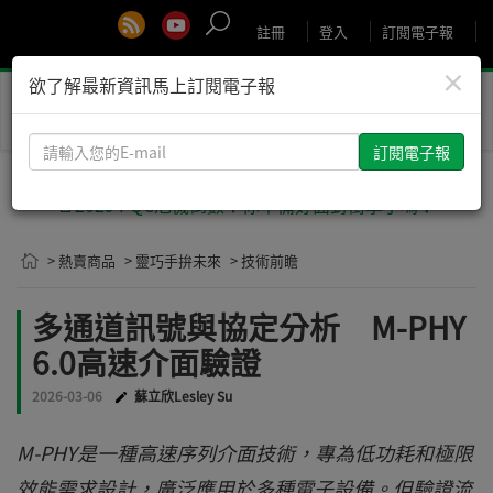
註冊
登入
訂閱電子報
×
欲了解最新資訊馬上訂閱電子報
Toggle
naviga
請
輸
入
🚨2029 PQC危機倒數！你準備好面對衝擊了嗎？
您
的
> 熱賣商品
> 靈巧手拚未來
> 技術前瞻
E-
mail
多通道訊號與協定分析 M-PHY
6.0高速介面驗證
2026-03-06
蘇立欣Lesley Su
M-PHY是一種高速序列介面技術，專為低功耗和極限
效能需求設計，廣泛應用於多種電子設備。但驗證流