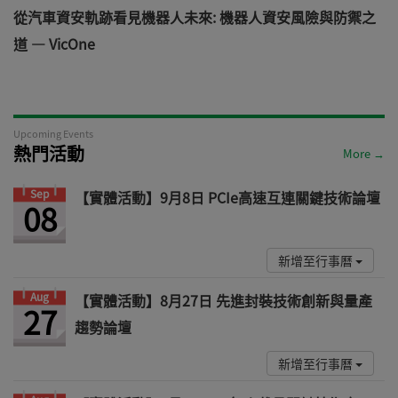
電
從汽車資安軌跡看見機器人未來: 機器人資安風險與防禦之
道 — VicOne
Upcoming Events
熱門活動
More →
Sep
【實體活動】9月8日 PCIe高速互連關鍵技術論壇
08
新增至行事曆
Aug
【實體活動】8月27日 先進封裝技術創新與量產
27
趨勢論壇
新增至行事曆