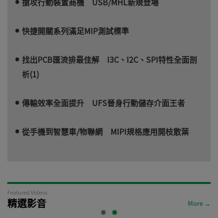
搶攻行動裝置商機 USB/MHL新規登場
快捷開關系列滿足MIP測試標準
找出PCB匯流排最佳解 I3C、I2C、SPI特性全面剖
析(1)
傳輸效率全面提升 UFS晉身行動儲存介面王者
從手機到智慧車/物聯網 MIPI規格應用開枝散葉
Featured Videos
精選影音
More →