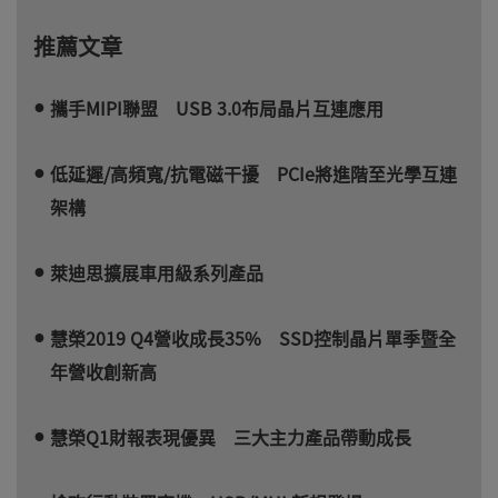
推薦文章
攜手MIPI聯盟 USB 3.0布局晶片互連應用
低延遲/高頻寬/抗電磁干擾 PCIe將進階至光學互連
架構
萊迪思擴展車用級系列產品
慧榮2019 Q4營收成長35% SSD控制晶片單季暨全
年營收創新高
慧榮Q1財報表現優異 三大主力產品帶動成長