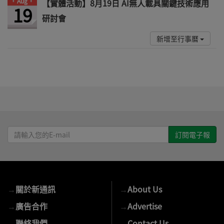
Aug
【實體活動】8月19日 AI無人載具關鍵技術應用
19
研討會
新增至行事曆
請
輸
入
您
的
→
關於新通訊
→
About Us
E-
mail
→
廣告合作
→
Advertise
→
聯絡我們
→
Contact Us