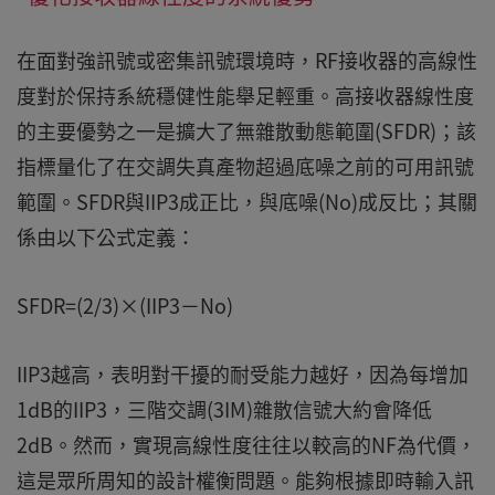
在面對強訊號或密集訊號環境時，RF接收器的高線性
度對於保持系統穩健性能舉足輕重。高接收器線性度
的主要優勢之一是擴大了無雜散動態範圍(SFDR)；該
指標量化了在交調失真產物超過底噪之前的可用訊號
範圍。SFDR與IIP3成正比，與底噪(No)成反比；其關
係由以下公式定義：
SFDR=(2/3)×(IIP3－No)
IIP3越高，表明對干擾的耐受能力越好，因為每增加
1dB的IIP3，三階交調(3IM)雜散信號大約會降低
2dB。然而，實現高線性度往往以較高的NF為代價，
這是眾所周知的設計權衡問題。能夠根據即時輸入訊