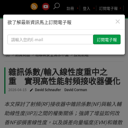
註冊
登入
訂閱電子報
×
欲了解最新資訊馬上訂閱電子報
Toggle
naviga
請
輸
入
> 熱賣商品
> 物聯網安全滴水不漏
> 技術前瞻
您
的
雜訊係數/輸入線性度重中之
E-
重 實現高性能射頻接收器優化
mail
2026-04-15
David Schnaufer
David Corman
本文探討了射頻(RF)接收器中雜訊係數(NF)與輸入輔
助線性度(IIP3)之間的權衡關係；強調了增益如何改
善NF卻損害線性度，以及誤差向量幅度(EVM)和雜散