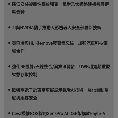
降低安裝複雜性釋放頻寬 單對乙太網路建構智慧傳
輸骨幹
TI與NVIDIA攜手推動人形機器人安全部署新技術
英飛凌與HL Klemove簽署備忘錄 加強汽車科技領
域合作
強化RF設計/天線整合/演算法開發 UWB超寬頻重塑
智慧存取控制
歐特明電子於東京車展展示視覺AI技術 強化自動駕
駛與乘客安全
Ceva授權BOS採用SensPro AI DSP架構於Eagle-A