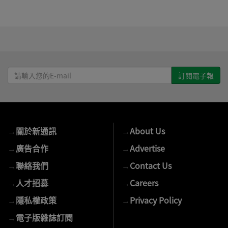
請
輸
入
您
的
→
關於新通訊
→
About Us
E-
mail
→
廣告合作
→
Advertise
→
聯絡我們
→
Contact Us
→
人才招募
→
Careers
→
隱私權政策
→
Privacy Policy
→
電子版雜誌訂閱