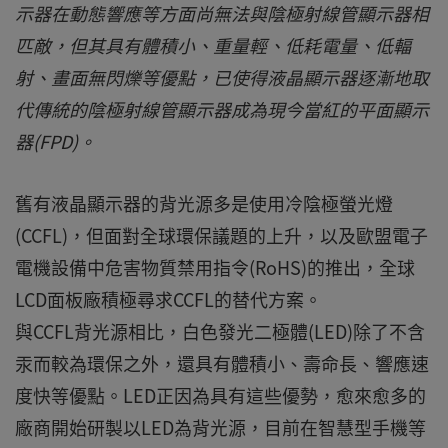
示器在動態響應等方面尚無法與陰極射線管顯示器相
匹敵，但其具有體積小、重量輕、低耗電量、低輻
射、畫面無閃爍等優點，已使得液晶顯示器逐漸地取
代傳統的陰極射線管顯示器成為現今當紅的平面顯示
器(FPD)。
舊有液晶顯示器的背光源多是使用冷陰極螢光燈
(CCFL)，但面對全球環保議題的上升，以及歐盟電子
電機設備中危害物質禁用指令(RoHS)的推出，全球
LCD面板廠積極尋求CCFL的替代方案。
與CCFL背光源相比，白色發光二極體(LED)除了不含
汞而較為環保之外，還具有體積小、壽命長、響應速
度快等優點。LED正因為具有這些優勢，愈來愈多的
廠商開始研製以LED為背光源，目前在智慧型手機等