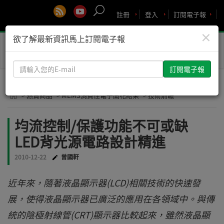
註冊
登入
訂閱電子報
×
欲了解最新資訊馬上訂閱電子報
Toggle
naviga
請
輸
入
> 熱賣商品
> MEMS消費性電子開花結果
> 技術前瞻
您
的
均流控制/保護功能不可或缺
E-
LED背光源電路設計精進
mail
2010-12-22
曾國軒
近年來，隨著液晶顯示器(LCD)相關技術的快速發
展，使得液晶顯示器已廣泛的應用在各領域中。與傳
統的陰極射線管(CRT)顯示器比較起來，雖然液晶顯