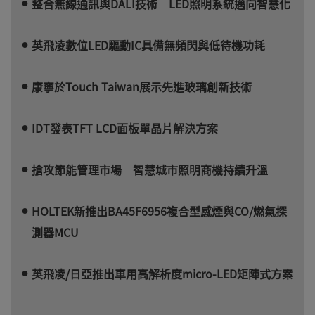
整合無線通訊與DALI技術 LED照明系統邁向智慧化
英飛凌數位LED驅動IC具備無頻閃與低待機功耗
康寧於Touch Taiwan展示先進玻璃創新技術
IDT發表TFT LCD面板單晶片解決方案
搶攻節能管理市場 智慧城市照明商機持續升溫
HOLTEK新推出BA45F6956複合型感煙與CO/燃氣探
測器MCU
英飛凌/日亞推出車用高解析度micro-LED矩陣式方案