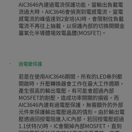
AIC3646內建過電流保護功能，當輸出負載電
流過大時，AIC3646會偵測到電感電流，當電
感電流的峰值達到2安培(A)時，會限制住負載
電流不再往上抽載，以保護內部的切換開關金
屬氧化半導體場效電晶體(MOSFET)。
‧
過電壓保護
若是在使用AIC3646期間，所有的LED串列都
開啟時，升壓轉換器會工作在最大工作週期，
產生很高的輸出電壓，有可能會超過內部
MOSFET的耐壓，造成功率開關的損毀。而
AIC3646內建有過電壓保護，無需額外的外部
元件來保護輸出電壓過高的情形。由於輸出電
壓透過回授電阻進入IC內部，若回授電壓超過
1.1伏特(V)時，IC會關掉內部MOSFET，直到